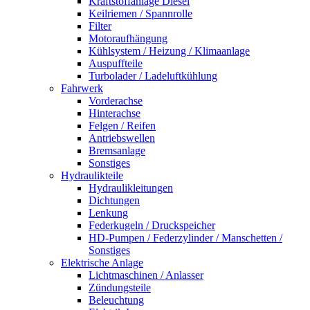
Kraftstoffanlage Diesel
Keilriemen / Spannrolle
Filter
Motoraufhängung
Kühlsystem / Heizung / Klimaanlage
Auspuffteile
Turbolader / Ladeluftkühlung
Fahrwerk
Vorderachse
Hinterachse
Felgen / Reifen
Antriebswellen
Bremsanlage
Sonstiges
Hydraulikteile
Hydraulikleitungen
Dichtungen
Lenkung
Federkugeln / Druckspeicher
HD-Pumpen / Federzylinder / Manschetten /
Sonstiges
Elektrische Anlage
Lichtmaschinen / Anlasser
Zündungsteile
Beleuchtung