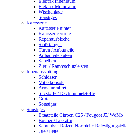
Elektrik Innenraum
Elektrik Motorraum
Wischanlage
Sonstiges
Karosserie
Karosserie hinten
Karosserie vorne
Reparaturbleche
Stoßstangen
Türen / Anbauteile
Anbauteile außen
Scheiben
Zier- / Rammschutzleisten
Innenausstattung
Schlösser
Mittelkonsole
Armaturenbrett
Sitzstoffe / Dachhimmelstoffe
Gurte
Sonstiges
Sonstiges
Ersatzteile Citroen C25 / Peugeot J5/ WoMo
Bücher / Literatur
Schrauben Bolzen Normteile Befestigungsteile
Öle / Fette