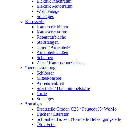
Elektrik Innenraum
Elektrik Motorraum
Wischanlage
Sonstiges
Karosserie
Karosserie hinten
Karosserie vorne
Reparaturbleche
Stoßstangen
Türen / Anbauteile
Anbauteile außen
Scheiben
Zier- / Rammschutzleisten
Innenausstattung
Schlösser
Mittelkonsole
Armaturenbrett
Sitzstoffe / Dachhimmelstoffe
Gurte
Sonstiges
Sonstiges
Ersatzteile Citroen C25 / Peugeot J5/ WoMo
Bücher / Literatur
Schrauben Bolzen Normteile Befestigungsteile
Öle / Fette