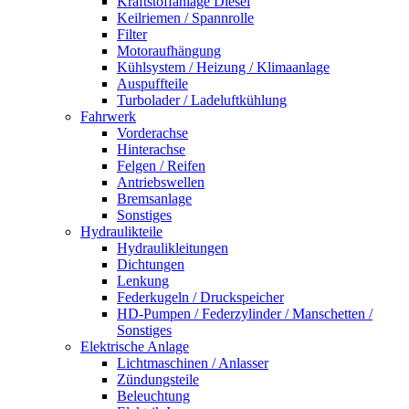
Kraftstoffanlage Diesel
Keilriemen / Spannrolle
Filter
Motoraufhängung
Kühlsystem / Heizung / Klimaanlage
Auspuffteile
Turbolader / Ladeluftkühlung
Fahrwerk
Vorderachse
Hinterachse
Felgen / Reifen
Antriebswellen
Bremsanlage
Sonstiges
Hydraulikteile
Hydraulikleitungen
Dichtungen
Lenkung
Federkugeln / Druckspeicher
HD-Pumpen / Federzylinder / Manschetten /
Sonstiges
Elektrische Anlage
Lichtmaschinen / Anlasser
Zündungsteile
Beleuchtung