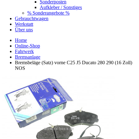
Sonderposten
Aufkleber / Sonstiges
% Sonderangebote %
Gebrauchtwagen
Werkstatt
Über uns
Home
Online-Shop
Fahrwerk
Bremsanlage
Bremsbeläge (Satz) vorne C25 J5 Ducato 280 290 (16 Zoll)
NOS