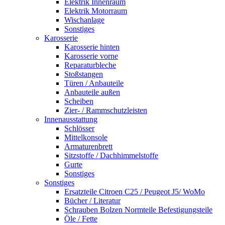
Elektrik Innenraum
Elektrik Motorraum
Wischanlage
Sonstiges
Karosserie
Karosserie hinten
Karosserie vorne
Reparaturbleche
Stoßstangen
Türen / Anbauteile
Anbauteile außen
Scheiben
Zier- / Rammschutzleisten
Innenausstattung
Schlösser
Mittelkonsole
Armaturenbrett
Sitzstoffe / Dachhimmelstoffe
Gurte
Sonstiges
Sonstiges
Ersatzteile Citroen C25 / Peugeot J5/ WoMo
Bücher / Literatur
Schrauben Bolzen Normteile Befestigungsteile
Öle / Fette