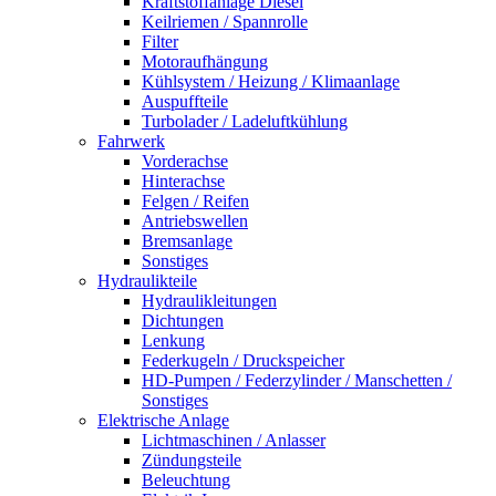
Kraftstoffanlage Diesel
Keilriemen / Spannrolle
Filter
Motoraufhängung
Kühlsystem / Heizung / Klimaanlage
Auspuffteile
Turbolader / Ladeluftkühlung
Fahrwerk
Vorderachse
Hinterachse
Felgen / Reifen
Antriebswellen
Bremsanlage
Sonstiges
Hydraulikteile
Hydraulikleitungen
Dichtungen
Lenkung
Federkugeln / Druckspeicher
HD-Pumpen / Federzylinder / Manschetten /
Sonstiges
Elektrische Anlage
Lichtmaschinen / Anlasser
Zündungsteile
Beleuchtung