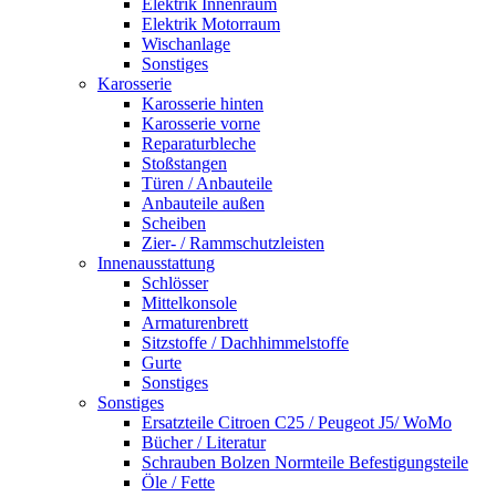
Elektrik Innenraum
Elektrik Motorraum
Wischanlage
Sonstiges
Karosserie
Karosserie hinten
Karosserie vorne
Reparaturbleche
Stoßstangen
Türen / Anbauteile
Anbauteile außen
Scheiben
Zier- / Rammschutzleisten
Innenausstattung
Schlösser
Mittelkonsole
Armaturenbrett
Sitzstoffe / Dachhimmelstoffe
Gurte
Sonstiges
Sonstiges
Ersatzteile Citroen C25 / Peugeot J5/ WoMo
Bücher / Literatur
Schrauben Bolzen Normteile Befestigungsteile
Öle / Fette