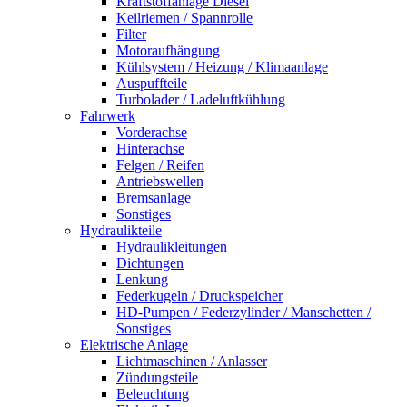
Kraftstoffanlage Diesel
Keilriemen / Spannrolle
Filter
Motoraufhängung
Kühlsystem / Heizung / Klimaanlage
Auspuffteile
Turbolader / Ladeluftkühlung
Fahrwerk
Vorderachse
Hinterachse
Felgen / Reifen
Antriebswellen
Bremsanlage
Sonstiges
Hydraulikteile
Hydraulikleitungen
Dichtungen
Lenkung
Federkugeln / Druckspeicher
HD-Pumpen / Federzylinder / Manschetten /
Sonstiges
Elektrische Anlage
Lichtmaschinen / Anlasser
Zündungsteile
Beleuchtung