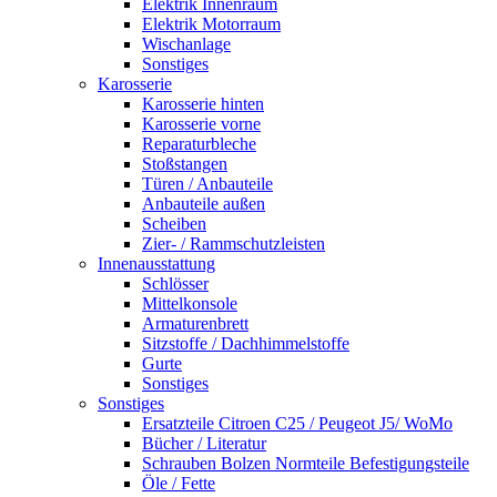
Elektrik Innenraum
Elektrik Motorraum
Wischanlage
Sonstiges
Karosserie
Karosserie hinten
Karosserie vorne
Reparaturbleche
Stoßstangen
Türen / Anbauteile
Anbauteile außen
Scheiben
Zier- / Rammschutzleisten
Innenausstattung
Schlösser
Mittelkonsole
Armaturenbrett
Sitzstoffe / Dachhimmelstoffe
Gurte
Sonstiges
Sonstiges
Ersatzteile Citroen C25 / Peugeot J5/ WoMo
Bücher / Literatur
Schrauben Bolzen Normteile Befestigungsteile
Öle / Fette