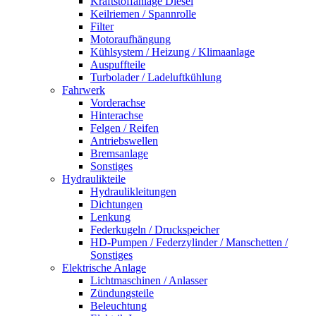
Kraftstoffanlage Diesel
Keilriemen / Spannrolle
Filter
Motoraufhängung
Kühlsystem / Heizung / Klimaanlage
Auspuffteile
Turbolader / Ladeluftkühlung
Fahrwerk
Vorderachse
Hinterachse
Felgen / Reifen
Antriebswellen
Bremsanlage
Sonstiges
Hydraulikteile
Hydraulikleitungen
Dichtungen
Lenkung
Federkugeln / Druckspeicher
HD-Pumpen / Federzylinder / Manschetten /
Sonstiges
Elektrische Anlage
Lichtmaschinen / Anlasser
Zündungsteile
Beleuchtung