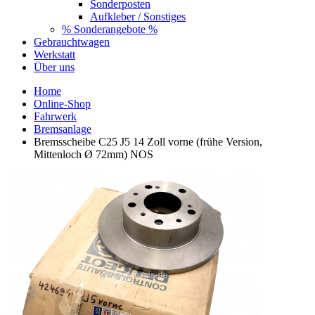
Sonderposten
Aufkleber / Sonstiges
% Sonderangebote %
Gebrauchtwagen
Werkstatt
Über uns
Home
Online-Shop
Fahrwerk
Bremsanlage
Bremsscheibe C25 J5 14 Zoll vorne (frühe Version,
Mittenloch Ø 72mm) NOS