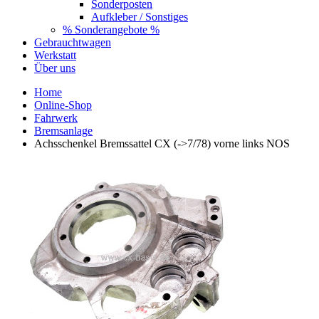
Sonderposten
Aufkleber / Sonstiges
% Sonderangebote %
Gebrauchtwagen
Werkstatt
Über uns
Home
Online-Shop
Fahrwerk
Bremsanlage
Achsschenkel Bremssattel CX (->7/78) vorne links NOS