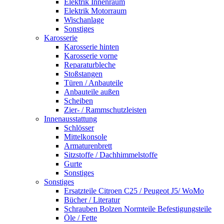
Elektrik Innenraum
Elektrik Motorraum
Wischanlage
Sonstiges
Karosserie
Karosserie hinten
Karosserie vorne
Reparaturbleche
Stoßstangen
Türen / Anbauteile
Anbauteile außen
Scheiben
Zier- / Rammschutzleisten
Innenausstattung
Schlösser
Mittelkonsole
Armaturenbrett
Sitzstoffe / Dachhimmelstoffe
Gurte
Sonstiges
Sonstiges
Ersatzteile Citroen C25 / Peugeot J5/ WoMo
Bücher / Literatur
Schrauben Bolzen Normteile Befestigungsteile
Öle / Fette