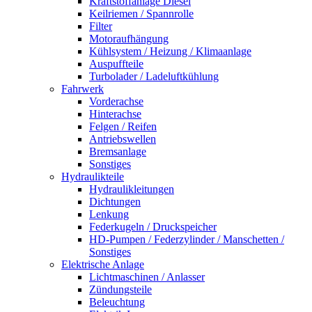
Kraftstoffanlage Diesel
Keilriemen / Spannrolle
Filter
Motoraufhängung
Kühlsystem / Heizung / Klimaanlage
Auspuffteile
Turbolader / Ladeluftkühlung
Fahrwerk
Vorderachse
Hinterachse
Felgen / Reifen
Antriebswellen
Bremsanlage
Sonstiges
Hydraulikteile
Hydraulikleitungen
Dichtungen
Lenkung
Federkugeln / Druckspeicher
HD-Pumpen / Federzylinder / Manschetten /
Sonstiges
Elektrische Anlage
Lichtmaschinen / Anlasser
Zündungsteile
Beleuchtung