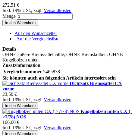
272,51 €
Inkl. 19% USt.
,
zzgl.
Versandkosten
Menge
In den Warenkorb
Auf den Wunschzettel
|
Auf die Vergleichsliste
Details
OHNE äußere Bremssattelhälfte, OHNE Bremskolben, OHNE
Kugelbolzen unten
Zusatzinformation
Vergleichsnummer
5465838
Sie könnten auch an folgenden Artikeln interessiert sein
Dichtsatz Bremssattel CX
vorne
23,50 €
Inkl. 19% USt.
,
zzgl.
Versandkosten
In den Warenkorb
Kugelbolzen unten CX (-
>7/78) NOS
166,60 €
Inkl. 19% USt.
,
zzgl.
Versandkosten
In den Warenkorb