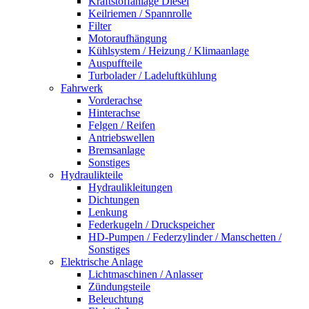
Kraftstoffanlage Diesel
Keilriemen / Spannrolle
Filter
Motoraufhängung
Kühlsystem / Heizung / Klimaanlage
Auspuffteile
Turbolader / Ladeluftkühlung
Fahrwerk
Vorderachse
Hinterachse
Felgen / Reifen
Antriebswellen
Bremsanlage
Sonstiges
Hydraulikteile
Hydraulikleitungen
Dichtungen
Lenkung
Federkugeln / Druckspeicher
HD-Pumpen / Federzylinder / Manschetten /
Sonstiges
Elektrische Anlage
Lichtmaschinen / Anlasser
Zündungsteile
Beleuchtung