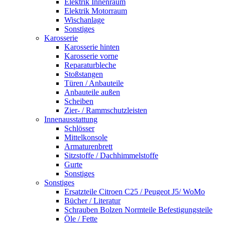
Elektrik Innenraum
Elektrik Motorraum
Wischanlage
Sonstiges
Karosserie
Karosserie hinten
Karosserie vorne
Reparaturbleche
Stoßstangen
Türen / Anbauteile
Anbauteile außen
Scheiben
Zier- / Rammschutzleisten
Innenausstattung
Schlösser
Mittelkonsole
Armaturenbrett
Sitzstoffe / Dachhimmelstoffe
Gurte
Sonstiges
Sonstiges
Ersatzteile Citroen C25 / Peugeot J5/ WoMo
Bücher / Literatur
Schrauben Bolzen Normteile Befestigungsteile
Öle / Fette