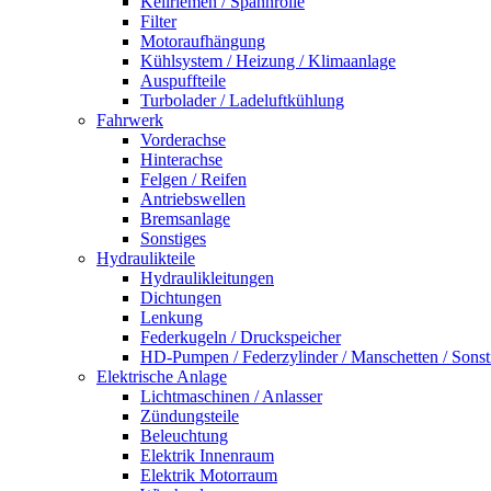
Keilriemen / Spannrolle
Filter
Motoraufhängung
Kühlsystem / Heizung / Klimaanlage
Auspuffteile
Turbolader / Ladeluftkühlung
Fahrwerk
Vorderachse
Hinterachse
Felgen / Reifen
Antriebswellen
Bremsanlage
Sonstiges
Hydraulikteile
Hydraulikleitungen
Dichtungen
Lenkung
Federkugeln / Druckspeicher
HD-Pumpen / Federzylinder / Manschetten / Sonst
Elektrische Anlage
Lichtmaschinen / Anlasser
Zündungsteile
Beleuchtung
Elektrik Innenraum
Elektrik Motorraum