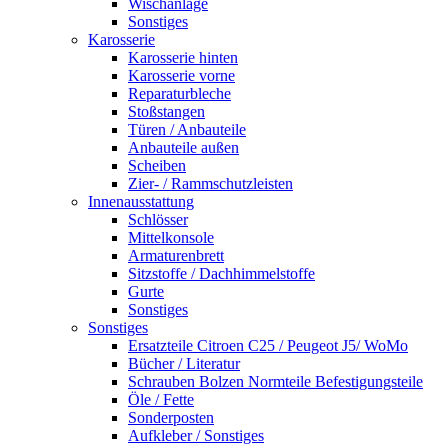
Wischanlage
Sonstiges
Karosserie
Karosserie hinten
Karosserie vorne
Reparaturbleche
Stoßstangen
Türen / Anbauteile
Anbauteile außen
Scheiben
Zier- / Rammschutzleisten
Innenausstattung
Schlösser
Mittelkonsole
Armaturenbrett
Sitzstoffe / Dachhimmelstoffe
Gurte
Sonstiges
Sonstiges
Ersatzteile Citroen C25 / Peugeot J5/ WoMo
Bücher / Literatur
Schrauben Bolzen Normteile Befestigungsteile
Öle / Fette
Sonderposten
Aufkleber / Sonstiges