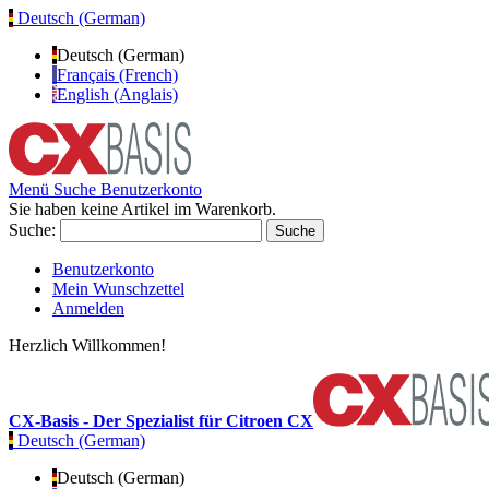
Deutsch (German)
Deutsch (German)
Français (French)
English (Anglais)
Menü
Suche
Benutzerkonto
Sie haben keine Artikel im Warenkorb.
Suche:
Suche
Benutzerkonto
Mein Wunschzettel
Anmelden
Herzlich Willkommen!
CX-Basis - Der Spezialist für Citroen CX
Deutsch (German)
Deutsch (German)