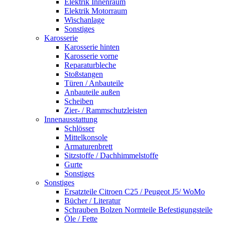
Elektrik Innenraum
Elektrik Motorraum
Wischanlage
Sonstiges
Karosserie
Karosserie hinten
Karosserie vorne
Reparaturbleche
Stoßstangen
Türen / Anbauteile
Anbauteile außen
Scheiben
Zier- / Rammschutzleisten
Innenausstattung
Schlösser
Mittelkonsole
Armaturenbrett
Sitzstoffe / Dachhimmelstoffe
Gurte
Sonstiges
Sonstiges
Ersatzteile Citroen C25 / Peugeot J5/ WoMo
Bücher / Literatur
Schrauben Bolzen Normteile Befestigungsteile
Öle / Fette