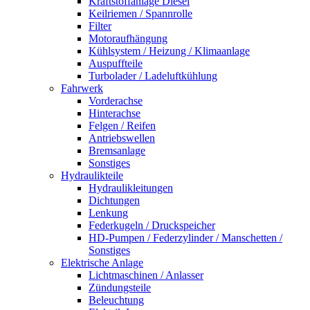
Kraftstoffanlage Diesel
Keilriemen / Spannrolle
Filter
Motoraufhängung
Kühlsystem / Heizung / Klimaanlage
Auspuffteile
Turbolader / Ladeluftkühlung
Fahrwerk
Vorderachse
Hinterachse
Felgen / Reifen
Antriebswellen
Bremsanlage
Sonstiges
Hydraulikteile
Hydraulikleitungen
Dichtungen
Lenkung
Federkugeln / Druckspeicher
HD-Pumpen / Federzylinder / Manschetten /
Sonstiges
Elektrische Anlage
Lichtmaschinen / Anlasser
Zündungsteile
Beleuchtung