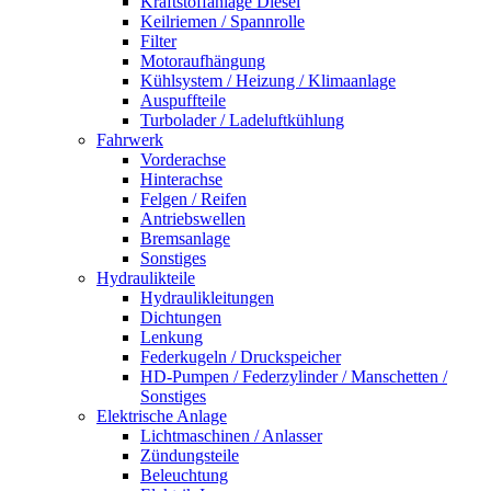
Kraftstoffanlage Diesel
Keilriemen / Spannrolle
Filter
Motoraufhängung
Kühlsystem / Heizung / Klimaanlage
Auspuffteile
Turbolader / Ladeluftkühlung
Fahrwerk
Vorderachse
Hinterachse
Felgen / Reifen
Antriebswellen
Bremsanlage
Sonstiges
Hydraulikteile
Hydraulikleitungen
Dichtungen
Lenkung
Federkugeln / Druckspeicher
HD-Pumpen / Federzylinder / Manschetten /
Sonstiges
Elektrische Anlage
Lichtmaschinen / Anlasser
Zündungsteile
Beleuchtung