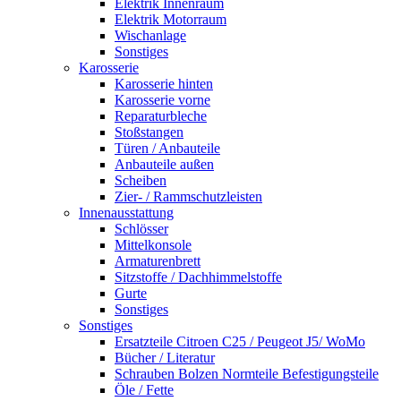
Elektrik Innenraum
Elektrik Motorraum
Wischanlage
Sonstiges
Karosserie
Karosserie hinten
Karosserie vorne
Reparaturbleche
Stoßstangen
Türen / Anbauteile
Anbauteile außen
Scheiben
Zier- / Rammschutzleisten
Innenausstattung
Schlösser
Mittelkonsole
Armaturenbrett
Sitzstoffe / Dachhimmelstoffe
Gurte
Sonstiges
Sonstiges
Ersatzteile Citroen C25 / Peugeot J5/ WoMo
Bücher / Literatur
Schrauben Bolzen Normteile Befestigungsteile
Öle / Fette