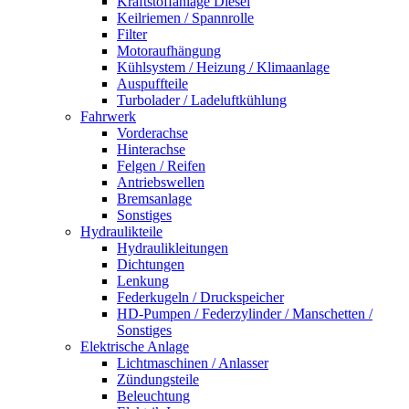
Kraftstoffanlage Diesel
Keilriemen / Spannrolle
Filter
Motoraufhängung
Kühlsystem / Heizung / Klimaanlage
Auspuffteile
Turbolader / Ladeluftkühlung
Fahrwerk
Vorderachse
Hinterachse
Felgen / Reifen
Antriebswellen
Bremsanlage
Sonstiges
Hydraulikteile
Hydraulikleitungen
Dichtungen
Lenkung
Federkugeln / Druckspeicher
HD-Pumpen / Federzylinder / Manschetten /
Sonstiges
Elektrische Anlage
Lichtmaschinen / Anlasser
Zündungsteile
Beleuchtung