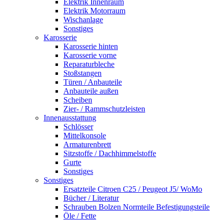
Elektrik Innenraum
Elektrik Motorraum
Wischanlage
Sonstiges
Karosserie
Karosserie hinten
Karosserie vorne
Reparaturbleche
Stoßstangen
Türen / Anbauteile
Anbauteile außen
Scheiben
Zier- / Rammschutzleisten
Innenausstattung
Schlösser
Mittelkonsole
Armaturenbrett
Sitzstoffe / Dachhimmelstoffe
Gurte
Sonstiges
Sonstiges
Ersatzteile Citroen C25 / Peugeot J5/ WoMo
Bücher / Literatur
Schrauben Bolzen Normteile Befestigungsteile
Öle / Fette