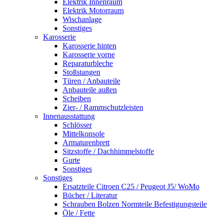
Elektrik Innenraum
Elektrik Motorraum
Wischanlage
Sonstiges
Karosserie
Karosserie hinten
Karosserie vorne
Reparaturbleche
Stoßstangen
Türen / Anbauteile
Anbauteile außen
Scheiben
Zier- / Rammschutzleisten
Innenausstattung
Schlösser
Mittelkonsole
Armaturenbrett
Sitzstoffe / Dachhimmelstoffe
Gurte
Sonstiges
Sonstiges
Ersatzteile Citroen C25 / Peugeot J5/ WoMo
Bücher / Literatur
Schrauben Bolzen Normteile Befestigungsteile
Öle / Fette