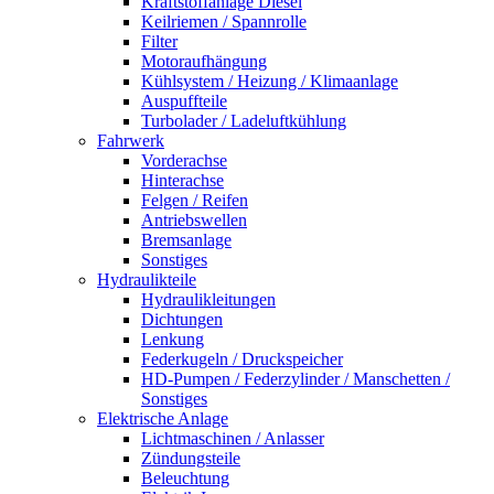
Kraftstoffanlage Diesel
Keilriemen / Spannrolle
Filter
Motoraufhängung
Kühlsystem / Heizung / Klimaanlage
Auspuffteile
Turbolader / Ladeluftkühlung
Fahrwerk
Vorderachse
Hinterachse
Felgen / Reifen
Antriebswellen
Bremsanlage
Sonstiges
Hydraulikteile
Hydraulikleitungen
Dichtungen
Lenkung
Federkugeln / Druckspeicher
HD-Pumpen / Federzylinder / Manschetten /
Sonstiges
Elektrische Anlage
Lichtmaschinen / Anlasser
Zündungsteile
Beleuchtung