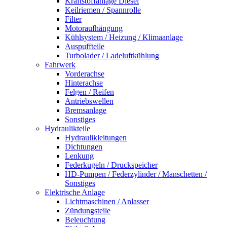
Kraftstoffanlage Diesel
Keilriemen / Spannrolle
Filter
Motoraufhängung
Kühlsystem / Heizung / Klimaanlage
Auspuffteile
Turbolader / Ladeluftkühlung
Fahrwerk
Vorderachse
Hinterachse
Felgen / Reifen
Antriebswellen
Bremsanlage
Sonstiges
Hydraulikteile
Hydraulikleitungen
Dichtungen
Lenkung
Federkugeln / Druckspeicher
HD-Pumpen / Federzylinder / Manschetten /
Sonstiges
Elektrische Anlage
Lichtmaschinen / Anlasser
Zündungsteile
Beleuchtung