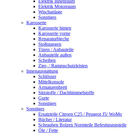
Elektrik Innenraum
Elektrik Motorraum
Wischanlage
Sonstiges
Karosserie
Karosserie hinten
Karosserie vorne
Reparaturbleche
Stoßstangen
Türen / Anbauteile
Anbauteile außen
Scheiben
Zier- / Rammschutzleisten
Innenausstattung
Schlösser
Mittelkonsole
Armaturenbrett
Sitzstoffe / Dachhimmelstoffe
Gurte
Sonstiges
Sonstiges
Ersatzteile Citroen C25 / Peugeot J5/ WoMo
Bücher / Literatur
Schrauben Bolzen Normteile Befestigungsteile
Öle / Fette