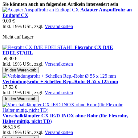
Sie könnten auch an folgenden Artikeln interessiert sein
Adapter Auspuffrohr an
Endtopf CX
9,00 €
Inkl. 19% USt.
,
zzgl.
Versandkosten
Nicht auf Lager
Flexrohr CX D/IE
EDELSTAHL
59,30 €
Inkl. 19% USt.
,
zzgl.
Versandkosten
In den Warenkorb
Verbindungsrohr + Schellen Rep.-Rohr Ø 55 x 125 mm
17,53 €
Inkl. 19% USt.
,
zzgl.
Versandkosten
In den Warenkorb
Vorschalldämpfer CX IE/D INOX ohne Rohr (für Flexrohr,
Halter mittig, nicht TD)
565,25 €
Inkl. 19% USt.
,
zzgl.
Versandkosten