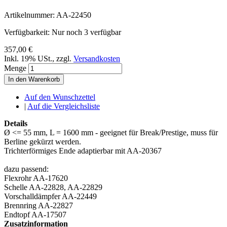
Artikelnummer:
AA-22450
Verfügbarkeit:
Nur noch 3 verfügbar
357,00 €
Inkl. 19% USt.
,
zzgl.
Versandkosten
Menge
In den Warenkorb
Auf den Wunschzettel
|
Auf die Vergleichsliste
Details
Ø <= 55 mm, L = 1600 mm - geeignet für Break/Prestige, muss für
Berline gekürzt werden.
Trichterförmiges Ende adaptierbar mit AA-20367
dazu passend:
Flexrohr AA-17620
Schelle AA-22828, AA-22829
Vorschalldämpfer AA-22449
Brennring AA-22827
Endtopf AA-17507
Zusatzinformation