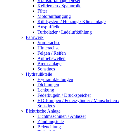
Kraftstoffanlage Diesel
Keilriemen / Spannrolle
Filter
Motoraufhängung
Kühlsystem / Heizung / Klimaanlage
Auspuffteile
Turbolader / Ladeluftkühlung
Fahrwerk
Vorderachse
Hinterachse
Felgen / Reifen
Antriebswellen
Bremsanlage
Sonstiges
Hydraulikteile
Hydraulikleitungen
Dichtungen
Lenkung
Federkugeln / Druckspeicher
HD-Pumpen / Federzylinder / Manschetten /
Sonstiges
Elektrische Anlage
Lichtmaschinen / Anlasser
Zündungsteile
Beleuchtung