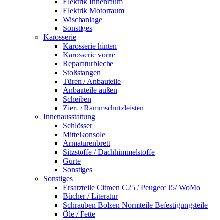
Elektrik Innenraum
Elektrik Motorraum
Wischanlage
Sonstiges
Karosserie
Karosserie hinten
Karosserie vorne
Reparaturbleche
Stoßstangen
Türen / Anbauteile
Anbauteile außen
Scheiben
Zier- / Rammschutzleisten
Innenausstattung
Schlösser
Mittelkonsole
Armaturenbrett
Sitzstoffe / Dachhimmelstoffe
Gurte
Sonstiges
Sonstiges
Ersatzteile Citroen C25 / Peugeot J5/ WoMo
Bücher / Literatur
Schrauben Bolzen Normteile Befestigungsteile
Öle / Fette