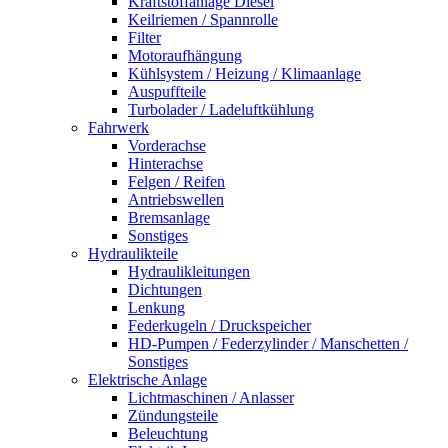
Kraftstoffanlage Diesel
Keilriemen / Spannrolle
Filter
Motoraufhängung
Kühlsystem / Heizung / Klimaanlage
Auspuffteile
Turbolader / Ladeluftkühlung
Fahrwerk
Vorderachse
Hinterachse
Felgen / Reifen
Antriebswellen
Bremsanlage
Sonstiges
Hydraulikteile
Hydraulikleitungen
Dichtungen
Lenkung
Federkugeln / Druckspeicher
HD-Pumpen / Federzylinder / Manschetten /
Sonstiges
Elektrische Anlage
Lichtmaschinen / Anlasser
Zündungsteile
Beleuchtung