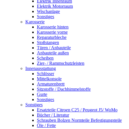
Elektrik Innenraum
Elektrik Motorraum
Wischanlage
Sonstiges
Karosserie
Karosserie hinten
Karosserie vorne
Reparaturbleche
Stoßstangen
Türen / Anbauteile
Anbauteile außen
Scheiben
Zier- / Rammschutzleisten
Innenausstattung
Schlösser
Mittelkonsole
Armaturenbrett
Sitzstoffe / Dachhimmelstoffe
Gurte
Sonstiges
Sonstiges
Ersatzteile Citroen C25 / Peugeot J5/ WoMo
Bücher / Literatur
Schrauben Bolzen Normteile Befestigungsteile
Öle / Fette