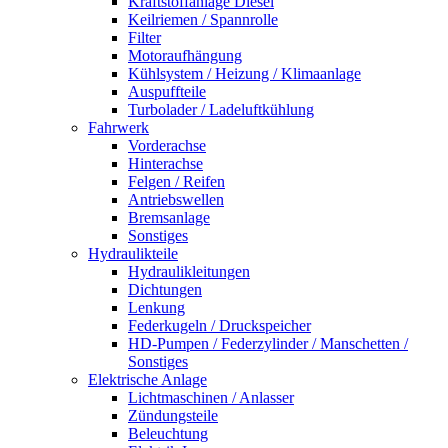
Kraftstoffanlage Diesel
Keilriemen / Spannrolle
Filter
Motoraufhängung
Kühlsystem / Heizung / Klimaanlage
Auspuffteile
Turbolader / Ladeluftkühlung
Fahrwerk
Vorderachse
Hinterachse
Felgen / Reifen
Antriebswellen
Bremsanlage
Sonstiges
Hydraulikteile
Hydraulikleitungen
Dichtungen
Lenkung
Federkugeln / Druckspeicher
HD-Pumpen / Federzylinder / Manschetten /
Sonstiges
Elektrische Anlage
Lichtmaschinen / Anlasser
Zündungsteile
Beleuchtung