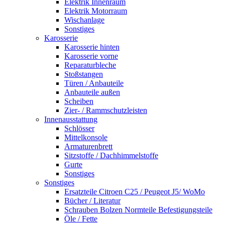
Elektrik Innenraum
Elektrik Motorraum
Wischanlage
Sonstiges
Karosserie
Karosserie hinten
Karosserie vorne
Reparaturbleche
Stoßstangen
Türen / Anbauteile
Anbauteile außen
Scheiben
Zier- / Rammschutzleisten
Innenausstattung
Schlösser
Mittelkonsole
Armaturenbrett
Sitzstoffe / Dachhimmelstoffe
Gurte
Sonstiges
Sonstiges
Ersatzteile Citroen C25 / Peugeot J5/ WoMo
Bücher / Literatur
Schrauben Bolzen Normteile Befestigungsteile
Öle / Fette