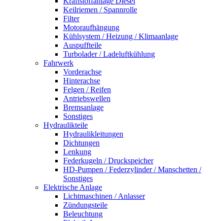
Kraftstoffanlage Diesel
Keilriemen / Spannrolle
Filter
Motoraufhängung
Kühlsystem / Heizung / Klimaanlage
Auspuffteile
Turbolader / Ladeluftkühlung
Fahrwerk
Vorderachse
Hinterachse
Felgen / Reifen
Antriebswellen
Bremsanlage
Sonstiges
Hydraulikteile
Hydraulikleitungen
Dichtungen
Lenkung
Federkugeln / Druckspeicher
HD-Pumpen / Federzylinder / Manschetten /
Sonstiges
Elektrische Anlage
Lichtmaschinen / Anlasser
Zündungsteile
Beleuchtung