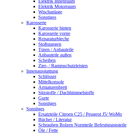
Elektrik Innenraum
Elektrik Motorraum
Wischanlage
Sonstiges
Karosserie
Karosserie hinten
Karosserie vorne
Reparaturbleche
Stoßstangen
Türen / Anbauteile
Anbauteile außen
Scheiben
Zier- / Rammschutzleisten
Innenausstattung
Schlösser
Mittelkonsole
Armaturenbrett
Sitzstoffe / Dachhimmelstoffe
Gurte
Sonstiges
Sonstiges
Ersatzteile Citroen C25 / Peugeot J5/ WoMo
Bücher / Literatur
Schrauben Bolzen Normteile Befestigungsteile
Öle / Fette