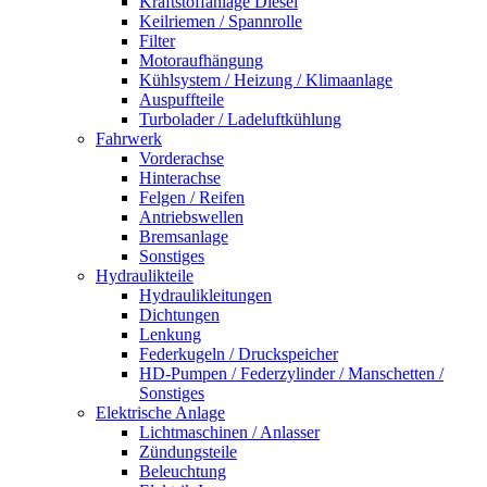
Kraftstoffanlage Diesel
Keilriemen / Spannrolle
Filter
Motoraufhängung
Kühlsystem / Heizung / Klimaanlage
Auspuffteile
Turbolader / Ladeluftkühlung
Fahrwerk
Vorderachse
Hinterachse
Felgen / Reifen
Antriebswellen
Bremsanlage
Sonstiges
Hydraulikteile
Hydraulikleitungen
Dichtungen
Lenkung
Federkugeln / Druckspeicher
HD-Pumpen / Federzylinder / Manschetten /
Sonstiges
Elektrische Anlage
Lichtmaschinen / Anlasser
Zündungsteile
Beleuchtung