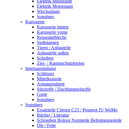
Elektrik Innenraum
Elektrik Motorraum
Wischanlage
Sonstiges
Karosserie
Karosserie hinten
Karosserie vorne
Reparaturbleche
Stoßstangen
Türen / Anbauteile
Anbauteile außen
Scheiben
Zier- / Rammschutzleisten
Innenausstattung
Schlösser
Mittelkonsole
Armaturenbrett
Sitzstoffe / Dachhimmelstoffe
Gurte
Sonstiges
Sonstiges
Ersatzteile Citroen C25 / Peugeot J5/ WoMo
Bücher / Literatur
Schrauben Bolzen Normteile Befestigungsteile
Öle / Fette