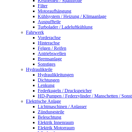
Keilriemen / Spannrolle
Filter
Motoraufhängung
Kühlsystem / Heizung / Klimaanlage
Auspuffteile
Turbolader / Ladeluftkühlung
Fahrwerk
Vorderachse
Hinterachse
Felgen / Reifen
Antriebswellen
Bremsanlage
Sonstiges
Hydraulikteile
Hydraulikleitungen
Dichtungen
Lenkung
Federkugeln / Druckspeicher
HD-Pumpen / Federzylinder / Manschetten / Sonst
Elektrische Anlage
Lichtmaschinen / Anlasser
Zündungsteile
Beleuchtung
Elektrik Innenraum
Elektrik Motorraum