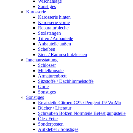
Wischanlage
Sonstiges
Karosserie
Karosserie hinten
Karosserie vorne
Reparaturbleche
Stoßstangen
Türen / Anbauteile
Anbauteile außen
Scheiben
Zier- / Rammschutzleisten
Innenausstattung
Schlösser
Mittelkonsole
Armaturenbrett
Sitzstoffe / Dachhimmelstoffe
Gurte
Sonstiges
Sonstiges
Ersatzteile Citroen C25 / Peugeot J5/ WoMo
Bücher / Literatur
Schrauben Bolzen Normteile Befestigungsteile
Öle / Fette
Sonderposten
Aufkleber / Sonstiges