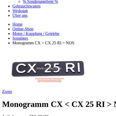
% Sonderangebote %
Gebrauchtwagen
Werkstatt
Über uns
Home
Online-Shop
Motor / Kupplung / Getriebe
Sonstiges
Monogramm CX < CX 25 RI > NOS
Zoom
Monogramm CX < CX 25 RI >