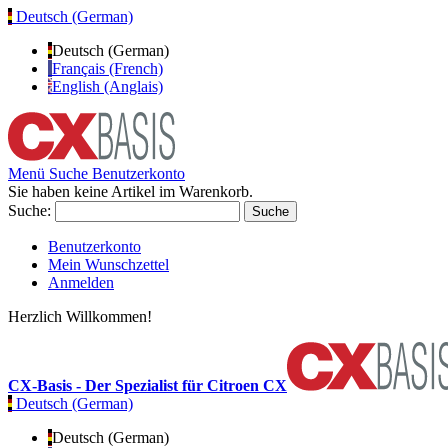
Deutsch (German)
Deutsch (German)
Français (French)
English (Anglais)
Menü
Suche
Benutzerkonto
Sie haben keine Artikel im Warenkorb.
Suche:
Suche
Benutzerkonto
Mein Wunschzettel
Anmelden
Herzlich Willkommen!
CX-Basis - Der Spezialist für Citroen CX
Deutsch (German)
Deutsch (German)