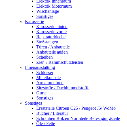
Elektrik Innenraum
Elektrik Motorraum
Wischanlage
Sonstiges
Karosserie
Karosserie hinten
Karosserie vorne
Reparaturbleche
Stoßstangen
Türen / Anbauteile
Anbauteile außen
Scheiben
Zier- / Rammschutzleisten
Innenausstattung
Schlösser
Mittelkonsole
Armaturenbrett
Sitzstoffe / Dachhimmelstoffe
Gurte
Sonstiges
Sonstiges
Ersatzteile Citroen C25 / Peugeot J5/ WoMo
Bücher / Literatur
Schrauben Bolzen Normteile Befestigungsteile
Öle / Fette