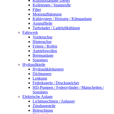
Kraftstoffanlage Diesel
Keilriemen / Spannrolle
Filter
Motoraufhängung
Kühlsystem / Heizung / Klimaanlage
Auspuffteile
Turbolader / Ladeluftkühlung
Fahrwerk
Vorderachse
Hinterachse
Felgen / Reifen
Antriebswellen
Bremsanlage
Sonstiges
Hydraulikteile
Hydraulikleitungen
Dichtungen
Lenkung
Federkugeln / Druckspeicher
HD-Pumpen / Federzylinder / Manschetten /
Sonstiges
Elektrische Anlage
Lichtmaschinen / Anlasser
Zündungsteile
Beleuchtung