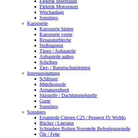
Elektrik Innenraum
Elektrik Motorraum
Wischanlage
Sonstiges
Karosserie
Karosserie hinten
Karosserie vorne
Reparaturbleche
Stoßstangen
Türen / Anbauteile
Anbauteile außen
Scheiben
Zier- / Rammschutzleisten
Innenausstattung
Schlösser
Mittelkonsole
Armaturenbrett
Sitzstoffe / Dachhimmelstoffe
Gurte
Sonstiges
Sonstiges
Ersatzteile Citroen C25 / Peugeot J5/ WoMo
Bücher / Literatur
Schrauben Bolzen Normteile Befestigungsteile
Öle / Fette