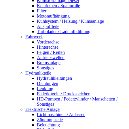
Kraftstoffanlage Diesel
Keilriemen / Spannrolle
Filter
Motoraufhängung
Kühlsystem / Heizung / Klimaanlage
Auspuffteile
Turbolader / Ladeluftkühlung
Fahrwerk
Vorderachse
Hinterachse
Felgen / Reifen
Antriebswellen
Bremsanlage
Sonstiges
Hydraulikteile
Hydraulikleitungen
Dichtungen
Lenkung
Federkugeln / Druckspeicher
HD-Pumpen / Federzylinder / Manschetten /
Sonstiges
Elektrische Anlage
Lichtmaschinen / Anlasser
Zündungsteile
Beleuchtung