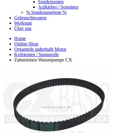
Sonderposten
Aufkleber / Sonstiges
% Sonderangebote %
Gebrauchtwagen
Werkstatt
Über uns
Home
Online-Shop
Organteile außerhalb Motor
Keilriemen / Spannrolle
Zahnriemen Wasserpumpe CX