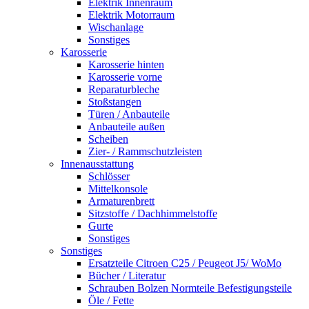
Elektrik Innenraum
Elektrik Motorraum
Wischanlage
Sonstiges
Karosserie
Karosserie hinten
Karosserie vorne
Reparaturbleche
Stoßstangen
Türen / Anbauteile
Anbauteile außen
Scheiben
Zier- / Rammschutzleisten
Innenausstattung
Schlösser
Mittelkonsole
Armaturenbrett
Sitzstoffe / Dachhimmelstoffe
Gurte
Sonstiges
Sonstiges
Ersatzteile Citroen C25 / Peugeot J5/ WoMo
Bücher / Literatur
Schrauben Bolzen Normteile Befestigungsteile
Öle / Fette