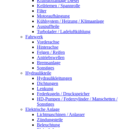
Kraftstoffanlage Diesel
Keilriemen / Spannrolle
Filter
Motoraufhängung
Kühlsystem / Heizung / Klimaanlage
Auspuffteile
Turbolader / Ladeluftkühlung
Fahrwerk
Vorderachse
Hinterachse
Felgen / Reifen
Antriebswellen
Bremsanlage
Sonstiges
Hydraulikteile
Hydraulikleitungen
Dichtungen
Lenkung
Federkugeln / Druckspeicher
HD-Pumpen / Federzylinder / Manschetten /
Sonstiges
Elektrische Anlage
Lichtmaschinen / Anlasser
Zündungsteile
Beleuchtung