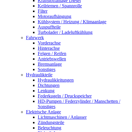
Kraftstoffanlage Diesel
Keilriemen / Spannrolle
Filter
Motoraufhängung
Kühlsystem / Heizung / Klimaanlage
Auspuffteile
Turbolader / Ladeluftkühlung
Fahrwerk
Vorderachse
Hinterachse
Felgen / Reifen
Antriebswellen
Bremsanlage
Sonstiges
Hydraulikteile
Hydraulikleitungen
Dichtungen
Lenkung
Federkugeln / Druckspeicher
HD-Pumpen / Federzylinder / Manschetten /
Sonstiges
Elektrische Anlage
Lichtmaschinen / Anlasser
Zündungsteile
Beleuchtung