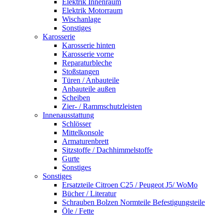
Elektrik Innenraum
Elektrik Motorraum
Wischanlage
Sonstiges
Karosserie
Karosserie hinten
Karosserie vorne
Reparaturbleche
Stoßstangen
Türen / Anbauteile
Anbauteile außen
Scheiben
Zier- / Rammschutzleisten
Innenausstattung
Schlösser
Mittelkonsole
Armaturenbrett
Sitzstoffe / Dachhimmelstoffe
Gurte
Sonstiges
Sonstiges
Ersatzteile Citroen C25 / Peugeot J5/ WoMo
Bücher / Literatur
Schrauben Bolzen Normteile Befestigungsteile
Öle / Fette