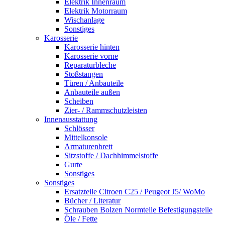
Elektrik Innenraum
Elektrik Motorraum
Wischanlage
Sonstiges
Karosserie
Karosserie hinten
Karosserie vorne
Reparaturbleche
Stoßstangen
Türen / Anbauteile
Anbauteile außen
Scheiben
Zier- / Rammschutzleisten
Innenausstattung
Schlösser
Mittelkonsole
Armaturenbrett
Sitzstoffe / Dachhimmelstoffe
Gurte
Sonstiges
Sonstiges
Ersatzteile Citroen C25 / Peugeot J5/ WoMo
Bücher / Literatur
Schrauben Bolzen Normteile Befestigungsteile
Öle / Fette