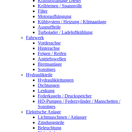
Kraftstoffanlage Diesel
Keilriemen / Spannrolle
Filter
Motoraufhängung
Kühlsystem / Heizung / Klimaanlage
Auspuffteile
Turbolader / Ladeluftkühlung
Fahrwerk
Vorderachse
Hinterachse
Felgen / Reifen
Antriebswellen
Bremsanlage
Sonstiges
Hydraulikteile
Hydraulikleitungen
Dichtungen
Lenkung
Federkugeln / Druckspeicher
HD-Pumpen / Federzylinder / Manschetten /
Sonstiges
Elektrische Anlage
Lichtmaschinen / Anlasser
Zündungsteile
Beleuchtung