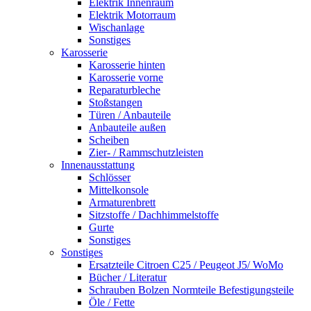
Elektrik Innenraum
Elektrik Motorraum
Wischanlage
Sonstiges
Karosserie
Karosserie hinten
Karosserie vorne
Reparaturbleche
Stoßstangen
Türen / Anbauteile
Anbauteile außen
Scheiben
Zier- / Rammschutzleisten
Innenausstattung
Schlösser
Mittelkonsole
Armaturenbrett
Sitzstoffe / Dachhimmelstoffe
Gurte
Sonstiges
Sonstiges
Ersatzteile Citroen C25 / Peugeot J5/ WoMo
Bücher / Literatur
Schrauben Bolzen Normteile Befestigungsteile
Öle / Fette