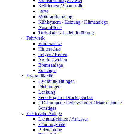
Kraftstoffanlage Diesel
Keilriemen / Spannrolle
Filter
Motoraufhängung
Kühlsystem / Heizung / Klimaanlage
Auspuffteile
Turbolader / Ladeluftkühlung
Fahrwerk
Vorderachse
Hinterachse
Felgen / Reifen
Antriebswellen
Bremsanlage
Sonstiges
Hydraulikteile
Hydraulikleitungen
Dichtungen
Lenkung
Federkugeln / Druckspeicher
HD-Pumpen / Federzylinder / Manschetten /
Sonstiges
Elektrische Anlage
Lichtmaschinen / Anlasser
Zündungsteile
Beleuchtung