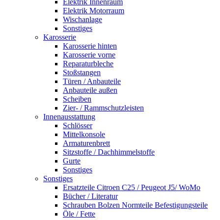
Elektrik Innenraum
Elektrik Motorraum
Wischanlage
Sonstiges
Karosserie
Karosserie hinten
Karosserie vorne
Reparaturbleche
Stoßstangen
Türen / Anbauteile
Anbauteile außen
Scheiben
Zier- / Rammschutzleisten
Innenausstattung
Schlösser
Mittelkonsole
Armaturenbrett
Sitzstoffe / Dachhimmelstoffe
Gurte
Sonstiges
Sonstiges
Ersatzteile Citroen C25 / Peugeot J5/ WoMo
Bücher / Literatur
Schrauben Bolzen Normteile Befestigungsteile
Öle / Fette