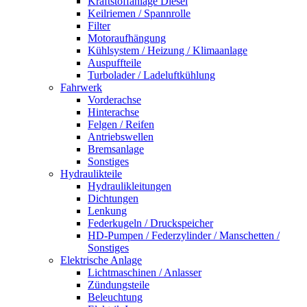
Kraftstoffanlage Diesel
Keilriemen / Spannrolle
Filter
Motoraufhängung
Kühlsystem / Heizung / Klimaanlage
Auspuffteile
Turbolader / Ladeluftkühlung
Fahrwerk
Vorderachse
Hinterachse
Felgen / Reifen
Antriebswellen
Bremsanlage
Sonstiges
Hydraulikteile
Hydraulikleitungen
Dichtungen
Lenkung
Federkugeln / Druckspeicher
HD-Pumpen / Federzylinder / Manschetten /
Sonstiges
Elektrische Anlage
Lichtmaschinen / Anlasser
Zündungsteile
Beleuchtung