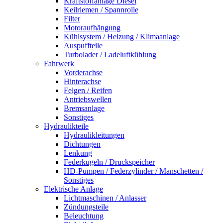
Kraftstoffanlage Diesel
Keilriemen / Spannrolle
Filter
Motoraufhängung
Kühlsystem / Heizung / Klimaanlage
Auspuffteile
Turbolader / Ladeluftkühlung
Fahrwerk
Vorderachse
Hinterachse
Felgen / Reifen
Antriebswellen
Bremsanlage
Sonstiges
Hydraulikteile
Hydraulikleitungen
Dichtungen
Lenkung
Federkugeln / Druckspeicher
HD-Pumpen / Federzylinder / Manschetten /
Sonstiges
Elektrische Anlage
Lichtmaschinen / Anlasser
Zündungsteile
Beleuchtung