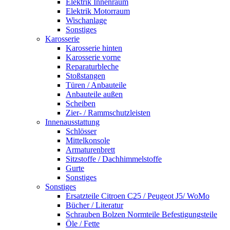
Elektrik Innenraum
Elektrik Motorraum
Wischanlage
Sonstiges
Karosserie
Karosserie hinten
Karosserie vorne
Reparaturbleche
Stoßstangen
Türen / Anbauteile
Anbauteile außen
Scheiben
Zier- / Rammschutzleisten
Innenausstattung
Schlösser
Mittelkonsole
Armaturenbrett
Sitzstoffe / Dachhimmelstoffe
Gurte
Sonstiges
Sonstiges
Ersatzteile Citroen C25 / Peugeot J5/ WoMo
Bücher / Literatur
Schrauben Bolzen Normteile Befestigungsteile
Öle / Fette