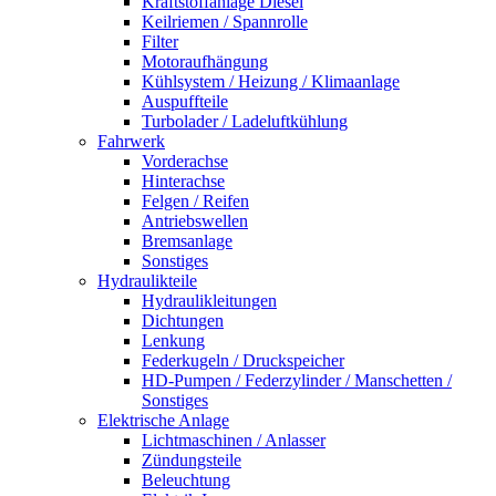
Kraftstoffanlage Diesel
Keilriemen / Spannrolle
Filter
Motoraufhängung
Kühlsystem / Heizung / Klimaanlage
Auspuffteile
Turbolader / Ladeluftkühlung
Fahrwerk
Vorderachse
Hinterachse
Felgen / Reifen
Antriebswellen
Bremsanlage
Sonstiges
Hydraulikteile
Hydraulikleitungen
Dichtungen
Lenkung
Federkugeln / Druckspeicher
HD-Pumpen / Federzylinder / Manschetten /
Sonstiges
Elektrische Anlage
Lichtmaschinen / Anlasser
Zündungsteile
Beleuchtung