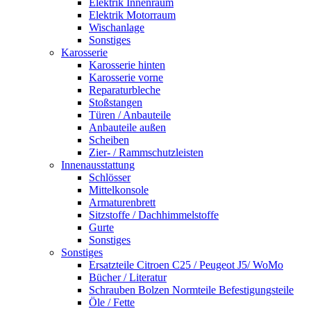
Elektrik Innenraum
Elektrik Motorraum
Wischanlage
Sonstiges
Karosserie
Karosserie hinten
Karosserie vorne
Reparaturbleche
Stoßstangen
Türen / Anbauteile
Anbauteile außen
Scheiben
Zier- / Rammschutzleisten
Innenausstattung
Schlösser
Mittelkonsole
Armaturenbrett
Sitzstoffe / Dachhimmelstoffe
Gurte
Sonstiges
Sonstiges
Ersatzteile Citroen C25 / Peugeot J5/ WoMo
Bücher / Literatur
Schrauben Bolzen Normteile Befestigungsteile
Öle / Fette