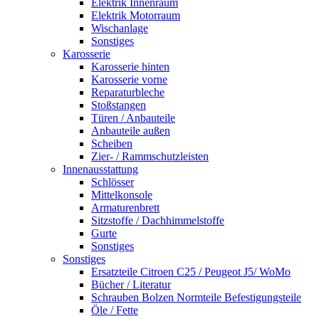
Elektrik Innenraum
Elektrik Motorraum
Wischanlage
Sonstiges
Karosserie
Karosserie hinten
Karosserie vorne
Reparaturbleche
Stoßstangen
Türen / Anbauteile
Anbauteile außen
Scheiben
Zier- / Rammschutzleisten
Innenausstattung
Schlösser
Mittelkonsole
Armaturenbrett
Sitzstoffe / Dachhimmelstoffe
Gurte
Sonstiges
Sonstiges
Ersatzteile Citroen C25 / Peugeot J5/ WoMo
Bücher / Literatur
Schrauben Bolzen Normteile Befestigungsteile
Öle / Fette