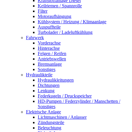
Kraftstoffanlage Diesel
Keilriemen / Spannrolle
Filter
Motoraufhängung
Kühlsystem / Heizung / Klimaanlage
Auspuffteile
Turbolader / Ladeluftkühlung
Fahrwerk
Vorderachse
Hinterachse
Felgen / Reifen
Antriebswellen
Bremsanlage
Sonstiges
Hydraulikteile
Hydraulikleitungen
Dichtungen
Lenkung
Federkugeln / Druckspeicher
HD-Pumpen / Federzylinder / Manschetten /
Sonstiges
Elektrische Anlage
Lichtmaschinen / Anlasser
Zündungsteile
Beleuchtung