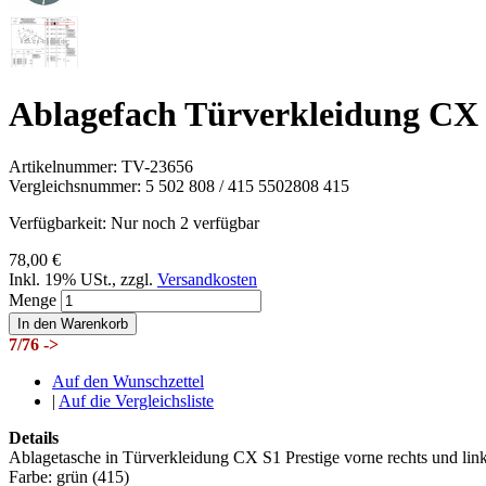
Ablagefach Türverkleidung CX 
Artikelnummer:
TV-23656
Vergleichsnummer:
5 502 808 / 415 5502808 415
Verfügbarkeit:
Nur noch 2 verfügbar
78,00 €
Inkl. 19% USt.
,
zzgl.
Versandkosten
Menge
In den Warenkorb
7/76 ->
Auf den Wunschzettel
|
Auf die Vergleichsliste
Details
Ablagetasche in Türverkleidung CX S1 Prestige vorne rechts und lin
Farbe: grün (415)