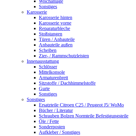
Wischanlage
Sonstiges
Karosserie
Karosserie hinten
Karosserie vorne
Reparaturbleche
Stoßstangen
Türen / Anbauteile
Anbauteile außen
Scheiben
Zier- / Rammschutzleisten
Innenausstattung
Schlösser
Mittelkonsole
Armaturenbrett
Sitzstoffe / Dachhimmelstoffe
Gurte
Sonstiges
Sonstiges
Ersatzteile Citroen C25 / Peugeot J5/ WoMo
Bücher / Literatur
Schrauben Bolzen Normteile Befestigungsteile
Öle / Fette
Sonderposten
Aufkleber / Sonstiges