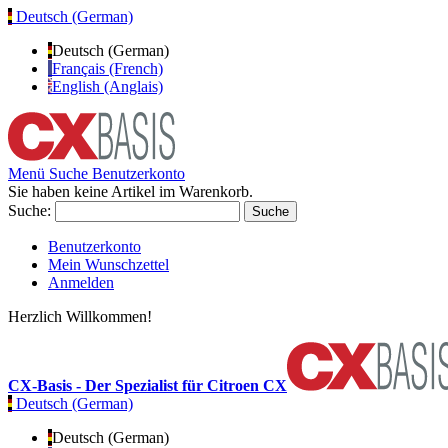
Deutsch (German)
Deutsch (German)
Français (French)
English (Anglais)
Menü
Suche
Benutzerkonto
Sie haben keine Artikel im Warenkorb.
Suche:
Suche
Benutzerkonto
Mein Wunschzettel
Anmelden
Herzlich Willkommen!
CX-Basis - Der Spezialist für Citroen CX
Deutsch (German)
Deutsch (German)