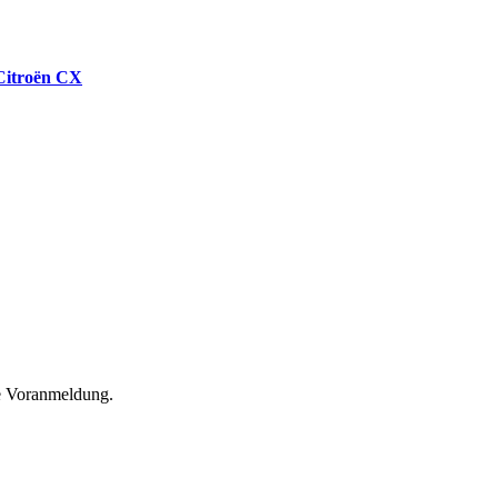
 Citroën CX
he Voranmeldung.