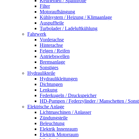
Keilriemen / Spannrolle
Filter
Motoraufhängung
Kühlsystem / Heizung / Klimaanlage
Auspuffteile
Turbolader / Ladeluftkühlung
Fahrwerk
Vorderachse
Hinterachse
Felgen / Reifen
Antriebswellen
Bremsanlage
Sonstiges
Hydraulikteile
Hydraulikleitungen
Dichtungen
Lenkung
Federkugeln / Druckspeicher
HD-Pumpen / Federzylinder / Manschetten / Sonst
Elektrische Anlage
Lichtmaschinen / Anlasser
Zündungsteile
Beleuchtung
Elektrik Innenraum
Elektrik Motorraum