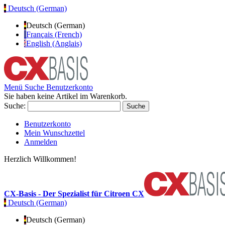
Deutsch (German)
Deutsch (German)
Français (French)
English (Anglais)
Menü
Suche
Benutzerkonto
Sie haben keine Artikel im Warenkorb.
Suche:
Suche
Benutzerkonto
Mein Wunschzettel
Anmelden
Herzlich Willkommen!
CX-Basis - Der Spezialist für Citroen CX
Deutsch (German)
Deutsch (German)