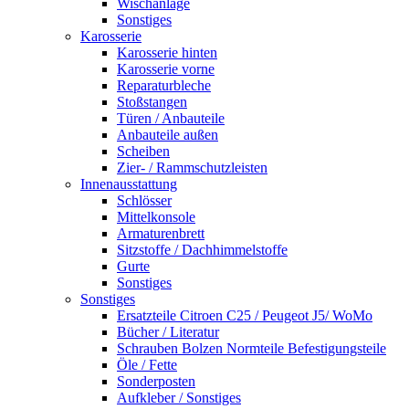
Wischanlage
Sonstiges
Karosserie
Karosserie hinten
Karosserie vorne
Reparaturbleche
Stoßstangen
Türen / Anbauteile
Anbauteile außen
Scheiben
Zier- / Rammschutzleisten
Innenausstattung
Schlösser
Mittelkonsole
Armaturenbrett
Sitzstoffe / Dachhimmelstoffe
Gurte
Sonstiges
Sonstiges
Ersatzteile Citroen C25 / Peugeot J5/ WoMo
Bücher / Literatur
Schrauben Bolzen Normteile Befestigungsteile
Öle / Fette
Sonderposten
Aufkleber / Sonstiges