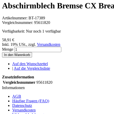
Abschirmblech Bremse CX Break
Artikelnummer:
BT-17389
Vergleichsnummer:
95611820
Verfügbarkeit:
Nur noch 1 verfügbar
58,91 €
Inkl. 19% USt.
,
zzgl.
Versandkosten
Menge
In den Warenkorb
Auf den Wunschzettel
|
Auf die Vergleichsliste
Zusatzinformation
Vergleichsnummer
95611820
Informationen
AGB
Häufige Fragen (FAQ)
Datenschutz
Versandkosten