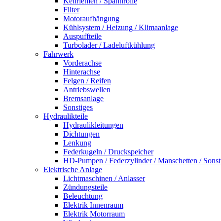
Keilriemen / Spannrolle
Filter
Motoraufhängung
Kühlsystem / Heizung / Klimaanlage
Auspuffteile
Turbolader / Ladeluftkühlung
Fahrwerk
Vorderachse
Hinterachse
Felgen / Reifen
Antriebswellen
Bremsanlage
Sonstiges
Hydraulikteile
Hydraulikleitungen
Dichtungen
Lenkung
Federkugeln / Druckspeicher
HD-Pumpen / Federzylinder / Manschetten / Sonst
Elektrische Anlage
Lichtmaschinen / Anlasser
Zündungsteile
Beleuchtung
Elektrik Innenraum
Elektrik Motorraum