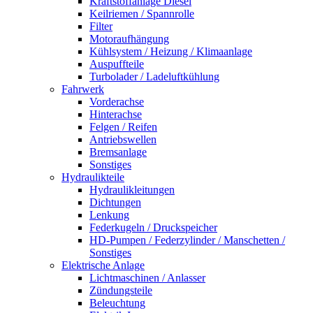
Kraftstoffanlage Diesel
Keilriemen / Spannrolle
Filter
Motoraufhängung
Kühlsystem / Heizung / Klimaanlage
Auspuffteile
Turbolader / Ladeluftkühlung
Fahrwerk
Vorderachse
Hinterachse
Felgen / Reifen
Antriebswellen
Bremsanlage
Sonstiges
Hydraulikteile
Hydraulikleitungen
Dichtungen
Lenkung
Federkugeln / Druckspeicher
HD-Pumpen / Federzylinder / Manschetten /
Sonstiges
Elektrische Anlage
Lichtmaschinen / Anlasser
Zündungsteile
Beleuchtung