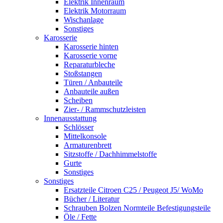
Elektrik Innenraum
Elektrik Motorraum
Wischanlage
Sonstiges
Karosserie
Karosserie hinten
Karosserie vorne
Reparaturbleche
Stoßstangen
Türen / Anbauteile
Anbauteile außen
Scheiben
Zier- / Rammschutzleisten
Innenausstattung
Schlösser
Mittelkonsole
Armaturenbrett
Sitzstoffe / Dachhimmelstoffe
Gurte
Sonstiges
Sonstiges
Ersatzteile Citroen C25 / Peugeot J5/ WoMo
Bücher / Literatur
Schrauben Bolzen Normteile Befestigungsteile
Öle / Fette