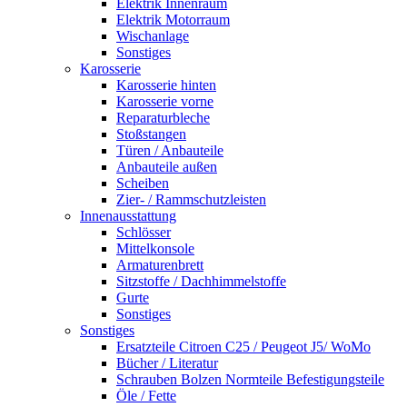
Elektrik Innenraum
Elektrik Motorraum
Wischanlage
Sonstiges
Karosserie
Karosserie hinten
Karosserie vorne
Reparaturbleche
Stoßstangen
Türen / Anbauteile
Anbauteile außen
Scheiben
Zier- / Rammschutzleisten
Innenausstattung
Schlösser
Mittelkonsole
Armaturenbrett
Sitzstoffe / Dachhimmelstoffe
Gurte
Sonstiges
Sonstiges
Ersatzteile Citroen C25 / Peugeot J5/ WoMo
Bücher / Literatur
Schrauben Bolzen Normteile Befestigungsteile
Öle / Fette