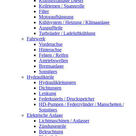
Kraftstoffanlage Diesel
Keilriemen / Spannrolle
Filter
Motoraufhängung
Kühlsystem / Heizung / Klimaanlage
Auspuffteile
Turbolader / Ladeluftkühlung
Fahrwerk
Vorderachse
Hinterachse
Felgen / Reifen
Antriebswellen
Bremsanlage
Sonstiges
Hydraulikteile
Hydraulikleitungen
Dichtungen
Lenkung
Federkugeln / Druckspeicher
HD-Pumpen / Federzylinder / Manschetten /
Sonstiges
Elektrische Anlage
Lichtmaschinen / Anlasser
Zündungsteile
Beleuchtung