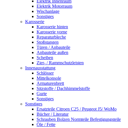
Elektrik Innenraum
Elektrik Motorraum
Wischanlage
Sonstiges
Karosserie
Karosserie hinten
Karosserie vorne
Reparaturbleche
Stoßstangen
Türen / Anbauteile
Anbauteile außen
Scheiben
Zier- / Rammschutzleisten
Innenausstattung
Schlösser
Mittelkonsole
Armaturenbrett
Sitzstoffe / Dachhimmelstoffe
Gurte
Sonstiges
Sonstiges
Ersatzteile Citroen C25 / Peugeot J5/ WoMo
Bücher / Literatur
Schrauben Bolzen Normteile Befestigungsteile
Öle / Fette