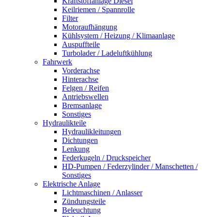
Kraftstoffanlage Diesel
Keilriemen / Spannrolle
Filter
Motoraufhängung
Kühlsystem / Heizung / Klimaanlage
Auspuffteile
Turbolader / Ladeluftkühlung
Fahrwerk
Vorderachse
Hinterachse
Felgen / Reifen
Antriebswellen
Bremsanlage
Sonstiges
Hydraulikteile
Hydraulikleitungen
Dichtungen
Lenkung
Federkugeln / Druckspeicher
HD-Pumpen / Federzylinder / Manschetten /
Sonstiges
Elektrische Anlage
Lichtmaschinen / Anlasser
Zündungsteile
Beleuchtung