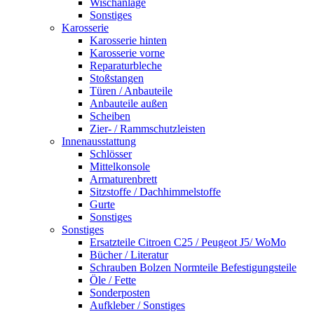
Wischanlage
Sonstiges
Karosserie
Karosserie hinten
Karosserie vorne
Reparaturbleche
Stoßstangen
Türen / Anbauteile
Anbauteile außen
Scheiben
Zier- / Rammschutzleisten
Innenausstattung
Schlösser
Mittelkonsole
Armaturenbrett
Sitzstoffe / Dachhimmelstoffe
Gurte
Sonstiges
Sonstiges
Ersatzteile Citroen C25 / Peugeot J5/ WoMo
Bücher / Literatur
Schrauben Bolzen Normteile Befestigungsteile
Öle / Fette
Sonderposten
Aufkleber / Sonstiges