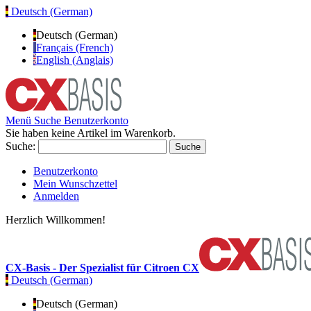
Deutsch (German)
Deutsch (German)
Français (French)
English (Anglais)
Menü
Suche
Benutzerkonto
Sie haben keine Artikel im Warenkorb.
Suche:
Suche
Benutzerkonto
Mein Wunschzettel
Anmelden
Herzlich Willkommen!
CX-Basis - Der Spezialist für Citroen CX
Deutsch (German)
Deutsch (German)