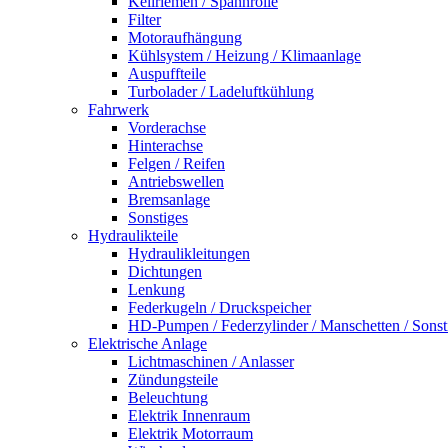
Keilriemen / Spannrolle
Filter
Motoraufhängung
Kühlsystem / Heizung / Klimaanlage
Auspuffteile
Turbolader / Ladeluftkühlung
Fahrwerk
Vorderachse
Hinterachse
Felgen / Reifen
Antriebswellen
Bremsanlage
Sonstiges
Hydraulikteile
Hydraulikleitungen
Dichtungen
Lenkung
Federkugeln / Druckspeicher
HD-Pumpen / Federzylinder / Manschetten / Sonst
Elektrische Anlage
Lichtmaschinen / Anlasser
Zündungsteile
Beleuchtung
Elektrik Innenraum
Elektrik Motorraum