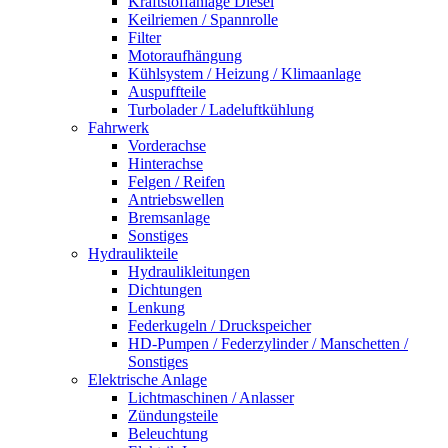
Kraftstoffanlage Diesel
Keilriemen / Spannrolle
Filter
Motoraufhängung
Kühlsystem / Heizung / Klimaanlage
Auspuffteile
Turbolader / Ladeluftkühlung
Fahrwerk
Vorderachse
Hinterachse
Felgen / Reifen
Antriebswellen
Bremsanlage
Sonstiges
Hydraulikteile
Hydraulikleitungen
Dichtungen
Lenkung
Federkugeln / Druckspeicher
HD-Pumpen / Federzylinder / Manschetten /
Sonstiges
Elektrische Anlage
Lichtmaschinen / Anlasser
Zündungsteile
Beleuchtung