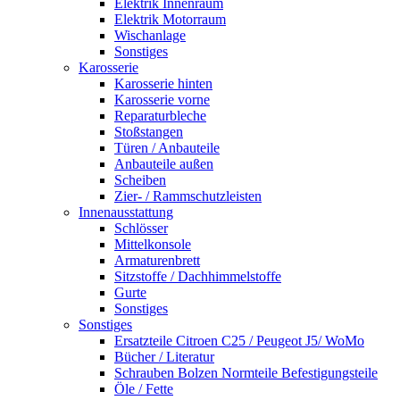
Elektrik Innenraum
Elektrik Motorraum
Wischanlage
Sonstiges
Karosserie
Karosserie hinten
Karosserie vorne
Reparaturbleche
Stoßstangen
Türen / Anbauteile
Anbauteile außen
Scheiben
Zier- / Rammschutzleisten
Innenausstattung
Schlösser
Mittelkonsole
Armaturenbrett
Sitzstoffe / Dachhimmelstoffe
Gurte
Sonstiges
Sonstiges
Ersatzteile Citroen C25 / Peugeot J5/ WoMo
Bücher / Literatur
Schrauben Bolzen Normteile Befestigungsteile
Öle / Fette