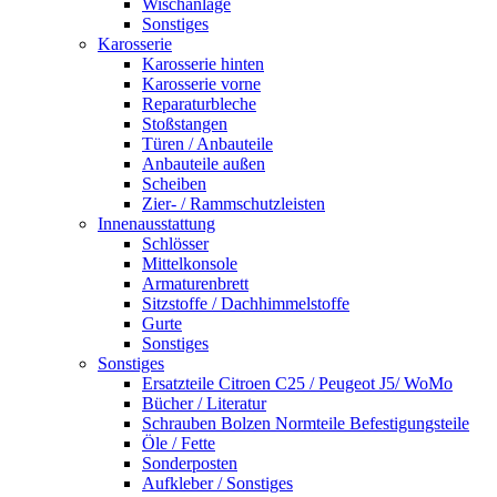
Wischanlage
Sonstiges
Karosserie
Karosserie hinten
Karosserie vorne
Reparaturbleche
Stoßstangen
Türen / Anbauteile
Anbauteile außen
Scheiben
Zier- / Rammschutzleisten
Innenausstattung
Schlösser
Mittelkonsole
Armaturenbrett
Sitzstoffe / Dachhimmelstoffe
Gurte
Sonstiges
Sonstiges
Ersatzteile Citroen C25 / Peugeot J5/ WoMo
Bücher / Literatur
Schrauben Bolzen Normteile Befestigungsteile
Öle / Fette
Sonderposten
Aufkleber / Sonstiges