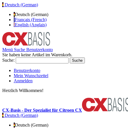
Deutsch (German)
Deutsch (German)
Français (French)
English (Anglais)
Menü
Suche
Benutzerkonto
Sie haben keine Artikel im Warenkorb.
Suche:
Suche
Benutzerkonto
Mein Wunschzettel
Anmelden
Herzlich Willkommen!
CX-Basis - Der Spezialist für Citroen CX
Deutsch (German)
Deutsch (German)