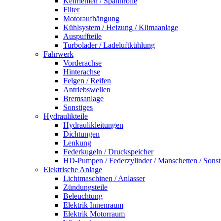
Keilriemen / Spannrolle
Filter
Motoraufhängung
Kühlsystem / Heizung / Klimaanlage
Auspuffteile
Turbolader / Ladeluftkühlung
Fahrwerk
Vorderachse
Hinterachse
Felgen / Reifen
Antriebswellen
Bremsanlage
Sonstiges
Hydraulikteile
Hydraulikleitungen
Dichtungen
Lenkung
Federkugeln / Druckspeicher
HD-Pumpen / Federzylinder / Manschetten / Sonst
Elektrische Anlage
Lichtmaschinen / Anlasser
Zündungsteile
Beleuchtung
Elektrik Innenraum
Elektrik Motorraum