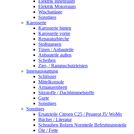
Elektrik Innenraum
Elektrik Motorraum
Wischanlage
Sonstiges
Karosserie
Karosserie hinten
Karosserie vorne
Reparaturbleche
Stoßstangen
Türen / Anbauteile
Anbauteile außen
Scheiben
Zier- / Rammschutzleisten
Innenausstattung
Schlösser
Mittelkonsole
Armaturenbrett
Sitzstoffe / Dachhimmelstoffe
Gurte
Sonstiges
Sonstiges
Ersatzteile Citroen C25 / Peugeot J5/ WoMo
Bücher / Literatur
Schrauben Bolzen Normteile Befestigungsteile
Öle / Fette