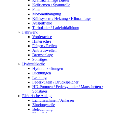
Kraftstoffanlage Diesel
Keilriemen / Spannrolle
Filter
Motoraufhängung
Kühlsystem / Heizung / Klimaanlage
Auspuffteile
Turbolader / Ladeluftkühlung
Fahrwerk
Vorderachse
Hinterachse
Felgen / Reifen
Antriebswellen
Bremsanlage
Sonstiges
Hydraulikteile
Hydraulikleitungen
Dichtungen
Lenkung
Federkugeln / Druckspeicher
HD-Pumpen / Federzylinder / Manschetten /
Sonstiges
Elektrische Anlage
Lichtmaschinen / Anlasser
Zündungsteile
Beleuchtung