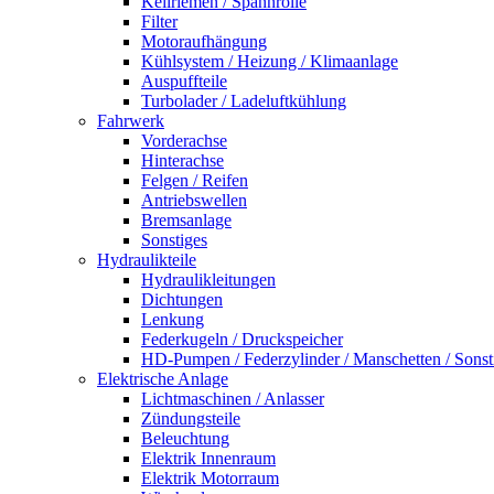
Keilriemen / Spannrolle
Filter
Motoraufhängung
Kühlsystem / Heizung / Klimaanlage
Auspuffteile
Turbolader / Ladeluftkühlung
Fahrwerk
Vorderachse
Hinterachse
Felgen / Reifen
Antriebswellen
Bremsanlage
Sonstiges
Hydraulikteile
Hydraulikleitungen
Dichtungen
Lenkung
Federkugeln / Druckspeicher
HD-Pumpen / Federzylinder / Manschetten / Sonst
Elektrische Anlage
Lichtmaschinen / Anlasser
Zündungsteile
Beleuchtung
Elektrik Innenraum
Elektrik Motorraum