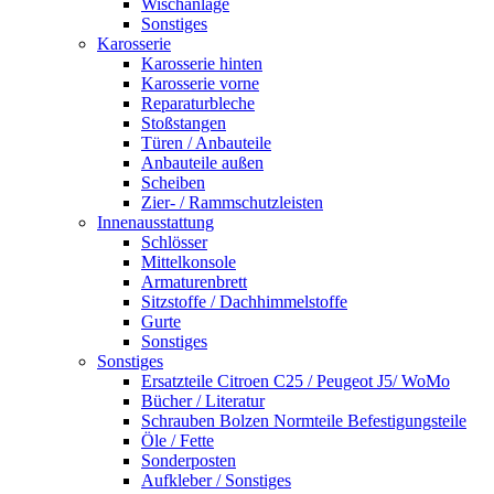
Wischanlage
Sonstiges
Karosserie
Karosserie hinten
Karosserie vorne
Reparaturbleche
Stoßstangen
Türen / Anbauteile
Anbauteile außen
Scheiben
Zier- / Rammschutzleisten
Innenausstattung
Schlösser
Mittelkonsole
Armaturenbrett
Sitzstoffe / Dachhimmelstoffe
Gurte
Sonstiges
Sonstiges
Ersatzteile Citroen C25 / Peugeot J5/ WoMo
Bücher / Literatur
Schrauben Bolzen Normteile Befestigungsteile
Öle / Fette
Sonderposten
Aufkleber / Sonstiges