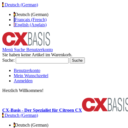
Deutsch (German)
Deutsch (German)
Français (French)
English (Anglais)
Menü
Suche
Benutzerkonto
Sie haben keine Artikel im Warenkorb.
Suche:
Suche
Benutzerkonto
Mein Wunschzettel
Anmelden
Herzlich Willkommen!
CX-Basis - Der Spezialist für Citroen CX
Deutsch (German)
Deutsch (German)