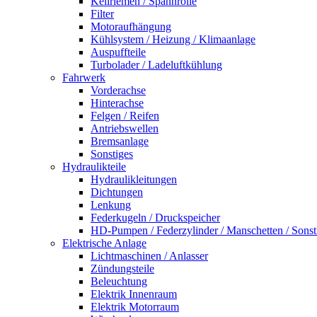
Keilriemen / Spannrolle
Filter
Motoraufhängung
Kühlsystem / Heizung / Klimaanlage
Auspuffteile
Turbolader / Ladeluftkühlung
Fahrwerk
Vorderachse
Hinterachse
Felgen / Reifen
Antriebswellen
Bremsanlage
Sonstiges
Hydraulikteile
Hydraulikleitungen
Dichtungen
Lenkung
Federkugeln / Druckspeicher
HD-Pumpen / Federzylinder / Manschetten / Sonst
Elektrische Anlage
Lichtmaschinen / Anlasser
Zündungsteile
Beleuchtung
Elektrik Innenraum
Elektrik Motorraum