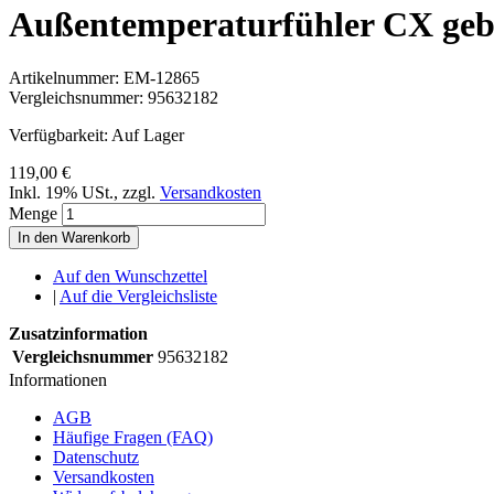
Außentemperaturfühler CX geb
Artikelnummer:
EM-12865
Vergleichsnummer:
95632182
Verfügbarkeit:
Auf Lager
119,00 €
Inkl. 19% USt.
,
zzgl.
Versandkosten
Menge
In den Warenkorb
Auf den Wunschzettel
|
Auf die Vergleichsliste
Zusatzinformation
Vergleichsnummer
95632182
Informationen
AGB
Häufige Fragen (FAQ)
Datenschutz
Versandkosten