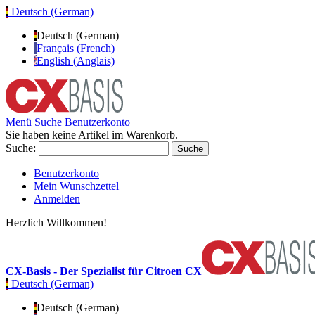
Deutsch (German)
Deutsch (German)
Français (French)
English (Anglais)
Menü
Suche
Benutzerkonto
Sie haben keine Artikel im Warenkorb.
Suche:
Suche
Benutzerkonto
Mein Wunschzettel
Anmelden
Herzlich Willkommen!
CX-Basis - Der Spezialist für Citroen CX
Deutsch (German)
Deutsch (German)