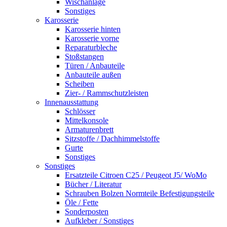
Wischanlage
Sonstiges
Karosserie
Karosserie hinten
Karosserie vorne
Reparaturbleche
Stoßstangen
Türen / Anbauteile
Anbauteile außen
Scheiben
Zier- / Rammschutzleisten
Innenausstattung
Schlösser
Mittelkonsole
Armaturenbrett
Sitzstoffe / Dachhimmelstoffe
Gurte
Sonstiges
Sonstiges
Ersatzteile Citroen C25 / Peugeot J5/ WoMo
Bücher / Literatur
Schrauben Bolzen Normteile Befestigungsteile
Öle / Fette
Sonderposten
Aufkleber / Sonstiges