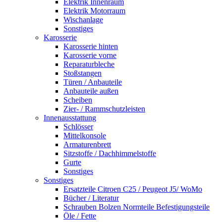
Elektrik Innenraum
Elektrik Motorraum
Wischanlage
Sonstiges
Karosserie
Karosserie hinten
Karosserie vorne
Reparaturbleche
Stoßstangen
Türen / Anbauteile
Anbauteile außen
Scheiben
Zier- / Rammschutzleisten
Innenausstattung
Schlösser
Mittelkonsole
Armaturenbrett
Sitzstoffe / Dachhimmelstoffe
Gurte
Sonstiges
Sonstiges
Ersatzteile Citroen C25 / Peugeot J5/ WoMo
Bücher / Literatur
Schrauben Bolzen Normteile Befestigungsteile
Öle / Fette