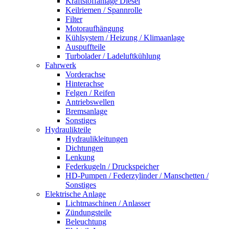
Kraftstoffanlage Diesel
Keilriemen / Spannrolle
Filter
Motoraufhängung
Kühlsystem / Heizung / Klimaanlage
Auspuffteile
Turbolader / Ladeluftkühlung
Fahrwerk
Vorderachse
Hinterachse
Felgen / Reifen
Antriebswellen
Bremsanlage
Sonstiges
Hydraulikteile
Hydraulikleitungen
Dichtungen
Lenkung
Federkugeln / Druckspeicher
HD-Pumpen / Federzylinder / Manschetten /
Sonstiges
Elektrische Anlage
Lichtmaschinen / Anlasser
Zündungsteile
Beleuchtung