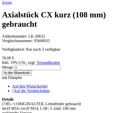
Zoom
Axialstück CX kurz (108 mm)
gebraucht
Artikelnummer:
LK-20632
Vergleichsnummer:
95606935
Verfügbarkeit:
Nur noch 3 verfügbar
50,00 €
Inkl. 19% USt.
,
zzgl.
Versandkosten
Menge
In den Warenkorb
mit Dämpfer
Auf den Wunschzettel
|
Auf die Vergleichsliste
Details
(7/85->) ORIGINALTEIL Lehmförder gebraucht
int.Ø M16; ext.Ø M14, L 68 / L total: 108 mm
gedämpfte Version