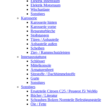
Elektrik Innenraum
Elektrik Motorraum
Wischanlage
Sonstiges
Karosserie
Karosserie hinten
Karosserie vorne
Reparaturbleche
Stoßstangen
Türen / Anbauteile
Anbauteile außen
Scheiben
Zier- / Rammschutzleisten
Innenausstattung
Schlösser
Mittelkonsole
Armaturenbrett
Sitzstoffe / Dachhimmelstoffe
Gurte
Sonstiges
Sonstiges
Ersatzteile Citroen C25 / Peugeot J5/ WoMo
Bücher / Literatur
Schrauben Bolzen Normteile Befestigungsteile
Öle / Fette