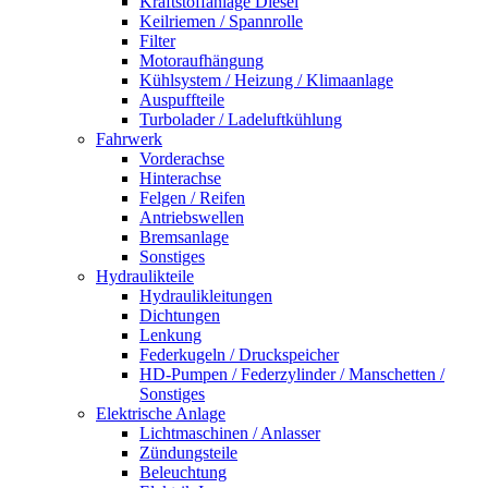
Kraftstoffanlage Diesel
Keilriemen / Spannrolle
Filter
Motoraufhängung
Kühlsystem / Heizung / Klimaanlage
Auspuffteile
Turbolader / Ladeluftkühlung
Fahrwerk
Vorderachse
Hinterachse
Felgen / Reifen
Antriebswellen
Bremsanlage
Sonstiges
Hydraulikteile
Hydraulikleitungen
Dichtungen
Lenkung
Federkugeln / Druckspeicher
HD-Pumpen / Federzylinder / Manschetten /
Sonstiges
Elektrische Anlage
Lichtmaschinen / Anlasser
Zündungsteile
Beleuchtung