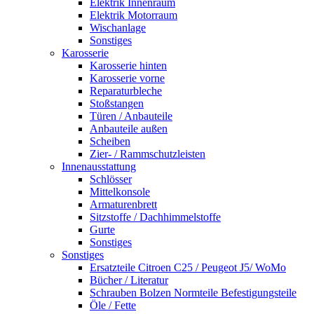
Elektrik Innenraum
Elektrik Motorraum
Wischanlage
Sonstiges
Karosserie
Karosserie hinten
Karosserie vorne
Reparaturbleche
Stoßstangen
Türen / Anbauteile
Anbauteile außen
Scheiben
Zier- / Rammschutzleisten
Innenausstattung
Schlösser
Mittelkonsole
Armaturenbrett
Sitzstoffe / Dachhimmelstoffe
Gurte
Sonstiges
Sonstiges
Ersatzteile Citroen C25 / Peugeot J5/ WoMo
Bücher / Literatur
Schrauben Bolzen Normteile Befestigungsteile
Öle / Fette