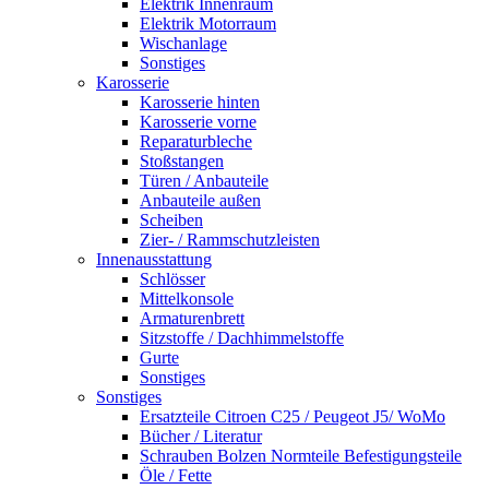
Elektrik Innenraum
Elektrik Motorraum
Wischanlage
Sonstiges
Karosserie
Karosserie hinten
Karosserie vorne
Reparaturbleche
Stoßstangen
Türen / Anbauteile
Anbauteile außen
Scheiben
Zier- / Rammschutzleisten
Innenausstattung
Schlösser
Mittelkonsole
Armaturenbrett
Sitzstoffe / Dachhimmelstoffe
Gurte
Sonstiges
Sonstiges
Ersatzteile Citroen C25 / Peugeot J5/ WoMo
Bücher / Literatur
Schrauben Bolzen Normteile Befestigungsteile
Öle / Fette