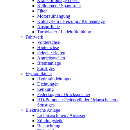
Kraftstoffanlage Diesel
Keilriemen / Spannrolle
Filter
Motoraufhängung
Kühlsystem / Heizung / Klimaanlage
Auspuffteile
Turbolader / Ladeluftkühlung
Fahrwerk
Vorderachse
Hinterachse
Felgen / Reifen
Antriebswellen
Bremsanlage
Sonstiges
Hydraulikteile
Hydraulikleitungen
Dichtungen
Lenkung
Federkugeln / Druckspeicher
HD-Pumpen / Federzylinder / Manschetten /
Sonstiges
Elektrische Anlage
Lichtmaschinen / Anlasser
Zündungsteile
Beleuchtung