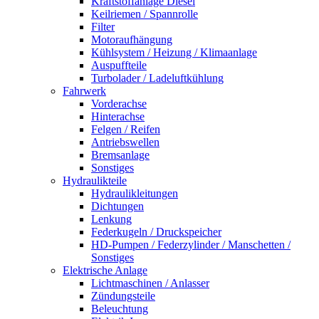
Kraftstoffanlage Diesel
Keilriemen / Spannrolle
Filter
Motoraufhängung
Kühlsystem / Heizung / Klimaanlage
Auspuffteile
Turbolader / Ladeluftkühlung
Fahrwerk
Vorderachse
Hinterachse
Felgen / Reifen
Antriebswellen
Bremsanlage
Sonstiges
Hydraulikteile
Hydraulikleitungen
Dichtungen
Lenkung
Federkugeln / Druckspeicher
HD-Pumpen / Federzylinder / Manschetten /
Sonstiges
Elektrische Anlage
Lichtmaschinen / Anlasser
Zündungsteile
Beleuchtung