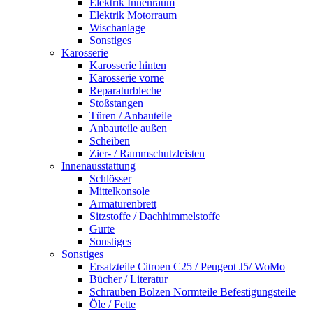
Elektrik Innenraum
Elektrik Motorraum
Wischanlage
Sonstiges
Karosserie
Karosserie hinten
Karosserie vorne
Reparaturbleche
Stoßstangen
Türen / Anbauteile
Anbauteile außen
Scheiben
Zier- / Rammschutzleisten
Innenausstattung
Schlösser
Mittelkonsole
Armaturenbrett
Sitzstoffe / Dachhimmelstoffe
Gurte
Sonstiges
Sonstiges
Ersatzteile Citroen C25 / Peugeot J5/ WoMo
Bücher / Literatur
Schrauben Bolzen Normteile Befestigungsteile
Öle / Fette