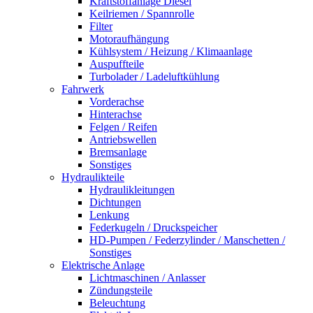
Kraftstoffanlage Diesel
Keilriemen / Spannrolle
Filter
Motoraufhängung
Kühlsystem / Heizung / Klimaanlage
Auspuffteile
Turbolader / Ladeluftkühlung
Fahrwerk
Vorderachse
Hinterachse
Felgen / Reifen
Antriebswellen
Bremsanlage
Sonstiges
Hydraulikteile
Hydraulikleitungen
Dichtungen
Lenkung
Federkugeln / Druckspeicher
HD-Pumpen / Federzylinder / Manschetten /
Sonstiges
Elektrische Anlage
Lichtmaschinen / Anlasser
Zündungsteile
Beleuchtung