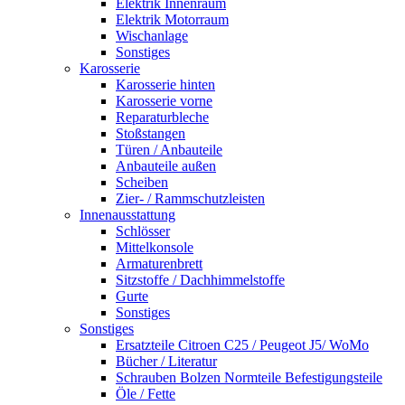
Elektrik Innenraum
Elektrik Motorraum
Wischanlage
Sonstiges
Karosserie
Karosserie hinten
Karosserie vorne
Reparaturbleche
Stoßstangen
Türen / Anbauteile
Anbauteile außen
Scheiben
Zier- / Rammschutzleisten
Innenausstattung
Schlösser
Mittelkonsole
Armaturenbrett
Sitzstoffe / Dachhimmelstoffe
Gurte
Sonstiges
Sonstiges
Ersatzteile Citroen C25 / Peugeot J5/ WoMo
Bücher / Literatur
Schrauben Bolzen Normteile Befestigungsteile
Öle / Fette