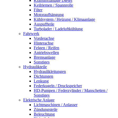
Kraftstoffanlage Diesel
Keilriemen / Spannrolle
Filter
Motoraufhängung
Kühlsystem / Heizung / Klimaanlage
Auspuffteile
Turbolader / Ladeluftkühlung
Fahrwerk
Vorderachse
Hinterachse
Felgen / Reifen
Antriebswellen
Bremsanlage
Sonstiges
Hydraulikteile
Hydraulikleitungen
Dichtungen
Lenkung
Federkugeln / Druckspeicher
HD-Pumpen / Federzylinder / Manschetten /
Sonstiges
Elektrische Anlage
Lichtmaschinen / Anlasser
Zündungsteile
Beleuchtung