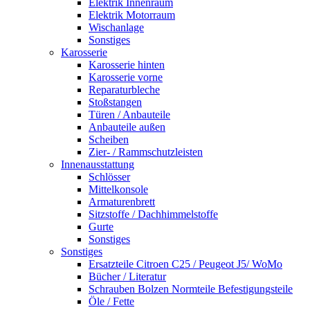
Elektrik Innenraum
Elektrik Motorraum
Wischanlage
Sonstiges
Karosserie
Karosserie hinten
Karosserie vorne
Reparaturbleche
Stoßstangen
Türen / Anbauteile
Anbauteile außen
Scheiben
Zier- / Rammschutzleisten
Innenausstattung
Schlösser
Mittelkonsole
Armaturenbrett
Sitzstoffe / Dachhimmelstoffe
Gurte
Sonstiges
Sonstiges
Ersatzteile Citroen C25 / Peugeot J5/ WoMo
Bücher / Literatur
Schrauben Bolzen Normteile Befestigungsteile
Öle / Fette