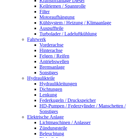
Kraftstoffanlage Diesel
Keilriemen / Spannrolle
Filter
Motoraufhängung
Kühlsystem / Heizung / Klimaanlage
Auspuffteile
Turbolader / Ladeluftkühlung
Fahrwerk
Vorderachse
Hinterachse
Felgen / Reifen
Antriebswellen
Bremsanlage
Sonstiges
Hydraulikteile
Hydraulikleitungen
Dichtungen
Lenkung
Federkugeln / Druckspeicher
HD-Pumpen / Federzylinder / Manschetten /
Sonstiges
Elektrische Anlage
Lichtmaschinen / Anlasser
Zündungsteile
Beleuchtung