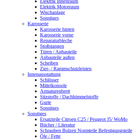
Elektrik Innenraum
Elektrik Motorraum
Wischanlage
Sonstiges
Karosserie
Karosserie hinten
Karosserie vorne
Reparaturbleche
Stoßstangen
Türen / Anbauteile
Anbauteile außen
Scheiben
Zier- / Rammschutzleisten
Innenausstattung
Schlösser
Mittelkonsole
Armaturenbrett
Sitzstoffe / Dachhimmelstoffe
Gurte
Sonstiges
Sonstiges
Ersatzteile Citroen C25 / Peugeot J5/ WoMo
Bücher / Literatur
Schrauben Bolzen Normteile Befestigungsteile
Öle / Fette