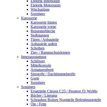
Elektrik Innenraum
Elektrik Motorraum
Wischanlage
Sonstiges
Karosserie
Karosserie hinten
Karosserie vorne
Reparaturbleche
Stoßstangen
Türen / Anbauteile
Anbauteile außen
Scheiben
Zier- / Rammschutzleisten
Innenausstattung
Schlösser
Mittelkonsole
Armaturenbrett
Sitzstoffe / Dachhimmelstoffe
Gurte
Sonstiges
Sonstiges
Ersatzteile Citroen C25 / Peugeot J5/ WoMo
Bücher / Literatur
Schrauben Bolzen Normteile Befestigungsteile
Öle / Fette