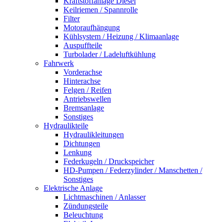
Kraftstoffanlage Diesel
Keilriemen / Spannrolle
Filter
Motoraufhängung
Kühlsystem / Heizung / Klimaanlage
Auspuffteile
Turbolader / Ladeluftkühlung
Fahrwerk
Vorderachse
Hinterachse
Felgen / Reifen
Antriebswellen
Bremsanlage
Sonstiges
Hydraulikteile
Hydraulikleitungen
Dichtungen
Lenkung
Federkugeln / Druckspeicher
HD-Pumpen / Federzylinder / Manschetten /
Sonstiges
Elektrische Anlage
Lichtmaschinen / Anlasser
Zündungsteile
Beleuchtung