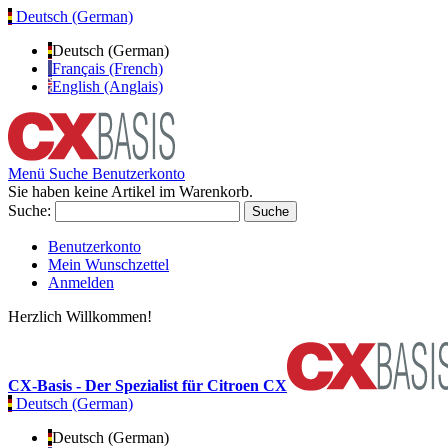
Deutsch (German)
Deutsch (German)
Français (French)
English (Anglais)
Menü
Suche
Benutzerkonto
Sie haben keine Artikel im Warenkorb.
Suche:
Suche
Benutzerkonto
Mein Wunschzettel
Anmelden
Herzlich Willkommen!
CX-Basis - Der Spezialist für Citroen CX
Deutsch (German)
Deutsch (German)