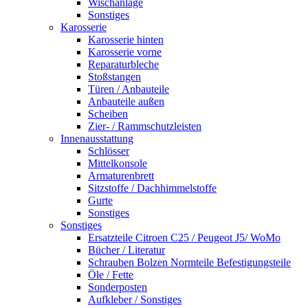
Wischanlage
Sonstiges
Karosserie
Karosserie hinten
Karosserie vorne
Reparaturbleche
Stoßstangen
Türen / Anbauteile
Anbauteile außen
Scheiben
Zier- / Rammschutzleisten
Innenausstattung
Schlösser
Mittelkonsole
Armaturenbrett
Sitzstoffe / Dachhimmelstoffe
Gurte
Sonstiges
Sonstiges
Ersatzteile Citroen C25 / Peugeot J5/ WoMo
Bücher / Literatur
Schrauben Bolzen Normteile Befestigungsteile
Öle / Fette
Sonderposten
Aufkleber / Sonstiges