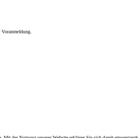
he Voranmeldung.
e. Mit der Nutzung unserer Website erklären Sie sich damit einversta