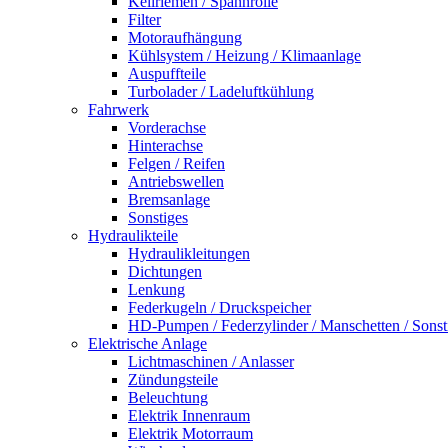
Keilriemen / Spannrolle
Filter
Motoraufhängung
Kühlsystem / Heizung / Klimaanlage
Auspuffteile
Turbolader / Ladeluftkühlung
Fahrwerk
Vorderachse
Hinterachse
Felgen / Reifen
Antriebswellen
Bremsanlage
Sonstiges
Hydraulikteile
Hydraulikleitungen
Dichtungen
Lenkung
Federkugeln / Druckspeicher
HD-Pumpen / Federzylinder / Manschetten / Sonst
Elektrische Anlage
Lichtmaschinen / Anlasser
Zündungsteile
Beleuchtung
Elektrik Innenraum
Elektrik Motorraum